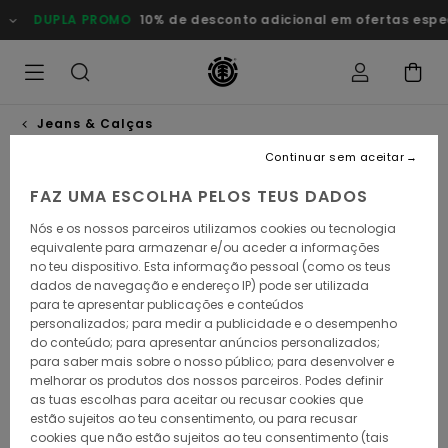
Avançar
DUPLA PROMO
10% de desconto adicional em ofertas especia
para
a
informação
do
produto
Jeans & Calças
Continuar sem aceitar
FAZ UMA ESCOLHA PELOS TEUS DADOS
Nós e os nossos parceiros utilizamos cookies ou tecnologia
equivalente para armazenar e/ou aceder a informações
no teu dispositivo. Esta informação pessoal (como os teus
dados de navegação e endereço IP) pode ser utilizada
para te apresentar publicações e conteúdos
personalizados; para medir a publicidade e o desempenho
do conteúdo; para apresentar anúncios personalizados;
para saber mais sobre o nosso público; para desenvolver e
melhorar os produtos dos nossos parceiros. Podes definir
as tuas escolhas para aceitar ou recusar cookies que
estão sujeitos ao teu consentimento, ou para recusar
cookies que não estão sujeitos ao teu consentimento (tais