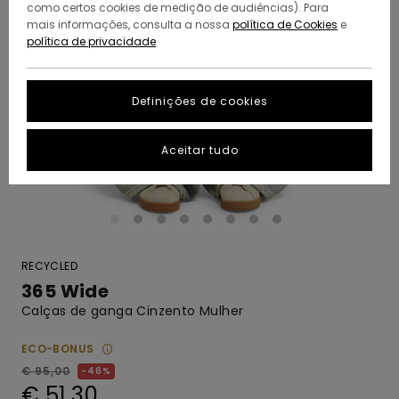
como certos cookies de medição de audiências). Para
mais informações, consulta a nossa
política de Cookies
e
política de privacidade
Definições de cookies
Aceitar tudo
RECYCLED
365 Wide
Calças de ganga Cinzento Mulher
ECO-BONUS
€ 95,00
46%
€ 51,30