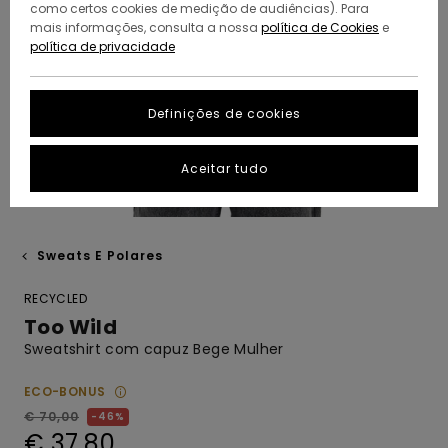
como certos cookies de medição de audiências). Para
mais informações, consulta a nossa
política de Cookies
e
política de privacidade
Definições de cookies
Aceitar tudo
Sweats E Polares
RECYCLED
Too Wild
Sweatshirt com capuz Bege Mulher
ECO-BONUS
€ 70,00
46%
€ 37,80