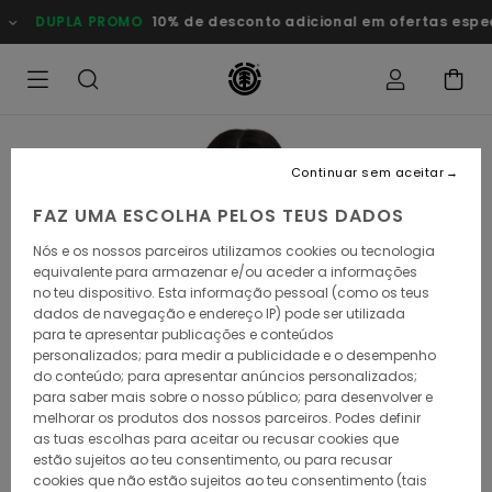
Avançar
DUPLA PROMO
10% de desconto adicional em ofertas esp
para
a
informação
do
produto
Continuar sem aceitar
FAZ UMA ESCOLHA PELOS TEUS DADOS
Nós e os nossos parceiros utilizamos cookies ou tecnologia
equivalente para armazenar e/ou aceder a informações
no teu dispositivo. Esta informação pessoal (como os teus
dados de navegação e endereço IP) pode ser utilizada
para te apresentar publicações e conteúdos
personalizados; para medir a publicidade e o desempenho
do conteúdo; para apresentar anúncios personalizados;
para saber mais sobre o nosso público; para desenvolver e
melhorar os produtos dos nossos parceiros. Podes definir
as tuas escolhas para aceitar ou recusar cookies que
estão sujeitos ao teu consentimento, ou para recusar
cookies que não estão sujeitos ao teu consentimento (tais