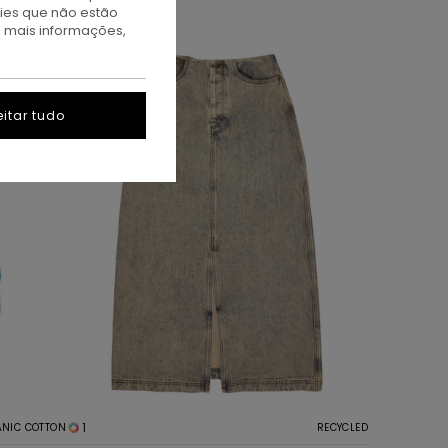
kies que não estão
a mais informações,
itar tudo
1
NIC COTTON
RECYCLED