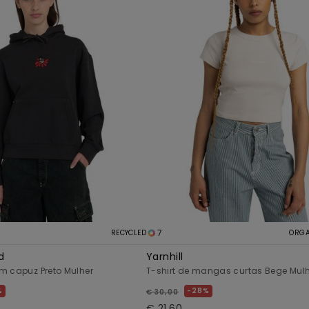
7
RECYCLED
ORGA
d
Yarnhill
m capuz Preto Mulher
T-shirt de mangas curtas Bege Mul
%
28%
€ 30,00
€ 21,60