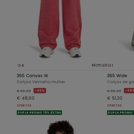
4
1
RECYCLED
365 Canvas W
365 Wide
Calças Vermelho mulher
Calças de ga
46%
46
€ 90,00
€ 95,00
€ 48,60
€ 51,30
OFERTAS
OFERTAS
DUPLA PROMO 10% EXTRA
DUPLA PROMO 