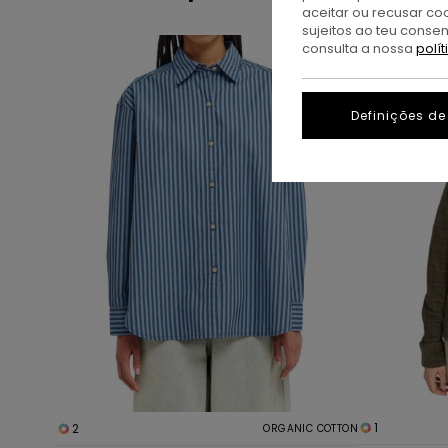
aceitar ou recusar co
sujeitos ao teu conse
Avançar
Avançar
consulta a nossa
polí
para
para
procurar
ordenar
critérios
por
de
Definições de
filtragem
1
2
ORGANIC COTTON