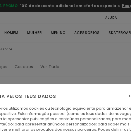
A PROMO
10% de desconto adicional em ofertas especiais
Pou
AJUDA
CAR
HOMEM
MULHER
MENINO
ACESSÓRIOS
SKATEBOA
essorios
lças
Casacos
Ver Tudo
s voltam em breve
HA PELOS TEUS DADOS
C
iros utilizamos cookies ou tecnologia equivalente para armazenar 
spositivo. Esta informação pessoal (como os teus dados de navega
ra te apresentar publicações e conteúdos personalizados; para medi
eúdo; para apresentar anúncios personalizados; para saber mais 
lver e melhorar os produtos dos nossos parceiros. Podes definir as 