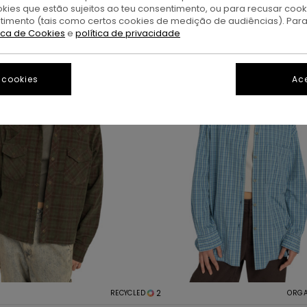
okies que estão sujeitos ao teu consentimento, ou para recusar coo
ntimento (tais como certos cookies de medição de audiências). Par
tica de Cookies
e
política de privacidade
 cookies
Ace
2
RECYCLED
ORGA