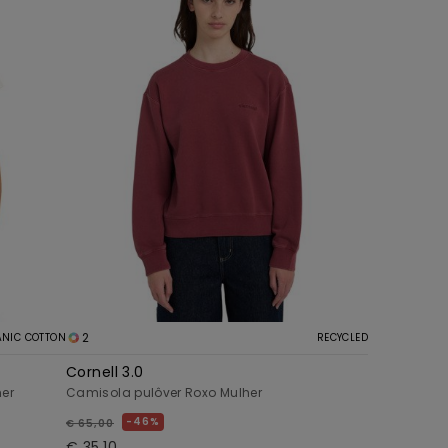
2
NIC COTTON
RECYCLED
Cornell 3.0
her
Camisola pulôver Roxo Mulher
46%
€ 65,00
€ 35,10