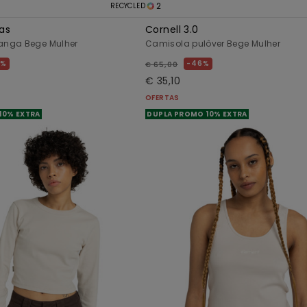
2
RECYCLED
as
Cornell 3.0
anga Bege Mulher
Camisola pulôver Bege Mulher
6%
46%
€ 65,00
€ 35,10
OFERTAS
10% EXTRA
DUPLA PROMO 10% EXTRA