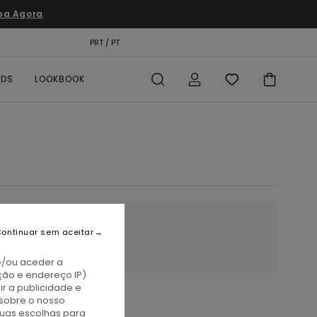
pa Agora
TÃO PRESENTE
PRT / PT
LOCALIZADOR DE LOJAS
RDS
LOOKBOOK
ontinuar sem aceitar
e/ou aceder a
ção e endereço IP)
r a publicidade e
sobre o nosso
tuas escolhas para