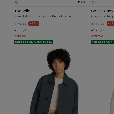
1
1
RECYCLED
Too Wild
Chore Canv
Sweatshirt com capuz Bege Mulher
Casaco de g
46%
4
€ 70,00
€ 140,00
€ 37,80
€ 75,60
OFERTAS
OFERTAS
DUPLA PROMO 10% EXTRA
DUPLA PROMO 