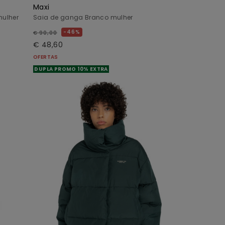
Maxi
ulher
Saia de ganga Branco mulher
46%
€ 90,00
€ 48,60
OFERTAS
DUPLA PROMO 10% EXTRA