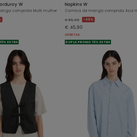
orduroy W
Napkins W
nga comprida Multi mulher
Camisa de manga comprida Azul m
%
46%
€ 85,00
€ 45,90
OFERTAS
10% EXTRA
DUPLA PROMO 10% EXTRA