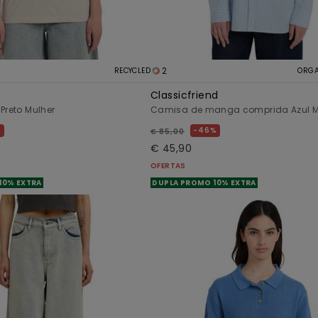
2
RECYCLED
ORGA
Classicfriend
 Preto Mulher
Camisa de manga comprida Azul M
%
46%
€ 85,00
€ 45,90
OFERTAS
10% EXTRA
DUPLA PROMO 10% EXTRA