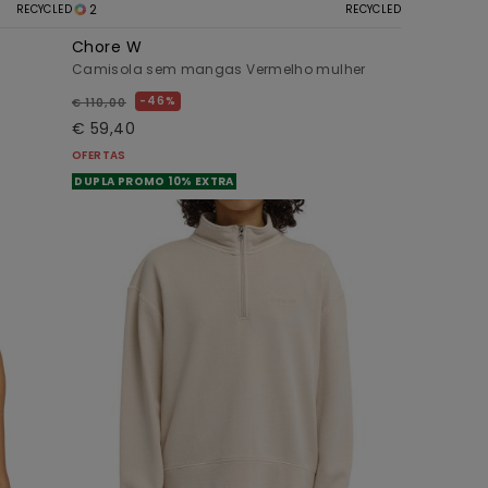
2
RECYCLED
RECYCLED
Chore W
Camisola sem mangas Vermelho mulher
46%
€ 110,00
€ 59,40
OFERTAS
DUPLA PROMO 10% EXTRA