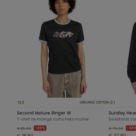
2
1
ORGANIC COTTON
Second Nature Ringer W
Sunday Hea
T-shirt de manga curta Preto mulher
Sweatshirt co
46%
46
€ 35,00
€ 70,00
€ 18,90
€ 37,80