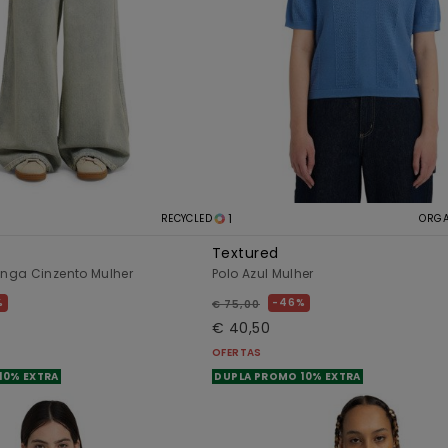
1
RECYCLED
ORGA
Textured
nga Cinzento Mulher
Polo Azul Mulher
%
46%
€ 75,00
€ 40,50
OFERTAS
10% EXTRA
DUPLA PROMO 10% EXTRA