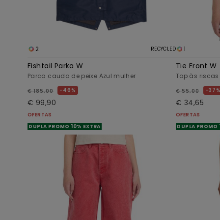
2
1
RECYCLED
Fishtail Parka W
Tie Front W
Parca cauda de peixe Azul mulher
Top às riscas
46%
37
€ 185,00
€ 55,00
€ 99,90
€ 34,65
OFERTAS
OFERTAS
DUPLA PROMO 10% EXTRA
DUPLA PROMO 