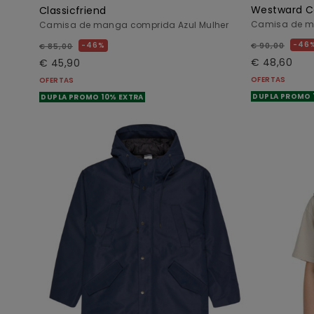
Westward C
Classicfriend
Camisa de ma
Camisa de manga comprida Azul Mulher
46
46%
€ 90,00
€ 85,00
€ 48,60
€ 45,90
OFERTAS
OFERTAS
DUPLA PROMO 
DUPLA PROMO 10% EXTRA