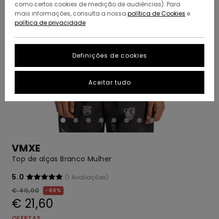
como certos cookies de medição de audiências). Para
mais informações, consulta a nossa
política de Cookies
e
política de privacidade
Definições de cookies
Aceitar tudo
VMXE
Top de alças Branco Mulher
5.0
(1 Avaliações)
€ 40,00
46%
€ 21,60
OFERTAS