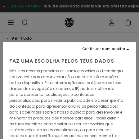
Avançar
DUPLA PROMO
10% de desconto adicional em ofertas esp
para
a
informação
do
produto
Ver Tudo
Continuar sem aceitar
FAZ UMA ESCOLHA PELOS TEUS DADOS
Nós e os nossos parceiros utilizamos cookies ou tecnologia
equivalente para armazenar e/ou aceder a informações
no teu dispositivo. Esta informação pessoal (como os teus
dados de navegação e endereço IP) pode ser utilizada
para te apresentar publicações e conteúdos
personalizados; para medir a publicidade e o desempenho
do conteúdo; para apresentar anúncios personalizados;
para saber mais sobre o nosso público; para desenvolver e
melhorar os produtos dos nossos parceiros. Podes definir
as tuas escolhas para aceitar ou recusar cookies que
estão sujeitos ao teu consentimento, ou para recusar
cookies que não estão sujeitos ao teu consentimento (tais