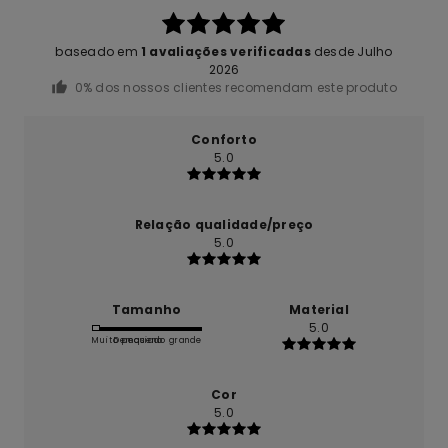
baseado em
1 avaliações verificadas
desde Julho
2026
0% dos nossos clientes recomendam este produto
Conforto
5.0
Relação qualidade/preço
5.0
Tamanho
Material
5.0
Muito pequeno
Demasiado grande
Cor
5.0