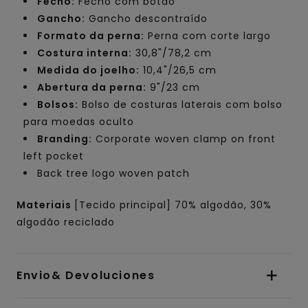
Fecho:
Fecho com botão
Gancho:
Gancho descontraído
Formato da perna:
Perna com corte largo
Costura interna:
30,8"/78,2 cm
Medida do joelho:
10,4"/26,5 cm
Abertura da perna:
9"/23 cm
Bolsos:
Bolso de costuras laterais com bolso
para moedas oculto
Branding:
Corporate woven clamp on front
left pocket
Back tree logo woven patch
Materiais
[Tecido principal] 70% algodão, 30%
algodão reciclado
Envio& Devoluciones