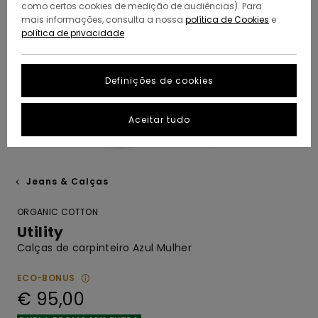
como certos cookies de medição de audiências). Para
mais informações, consulta a nossa
política de Cookies
e
política de privacidade
Definições de cookies
Aceitar tudo
Jeans & Calças
ORGANIC COTTON
Utility
Calças de carpinteiro Azul Mulher
ECO-BONUS
€ 95,00