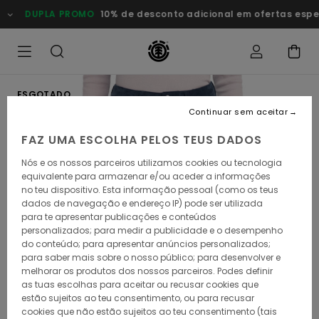
Avançar
DUPLA PROMO
10% de desconto adicional em ofertas especia
para
a
informação
do
produto
ESGOTADO
Continuar sem aceitar
FAZ UMA ESCOLHA PELOS TEUS DADOS
Nós e os nossos parceiros utilizamos cookies ou tecnologia
equivalente para armazenar e/ou aceder a informações
no teu dispositivo. Esta informação pessoal (como os teus
dados de navegação e endereço IP) pode ser utilizada
para te apresentar publicações e conteúdos
personalizados; para medir a publicidade e o desempenho
do conteúdo; para apresentar anúncios personalizados;
para saber mais sobre o nosso público; para desenvolver e
melhorar os produtos dos nossos parceiros. Podes definir
as tuas escolhas para aceitar ou recusar cookies que
estão sujeitos ao teu consentimento, ou para recusar
cookies que não estão sujeitos ao teu consentimento (tais