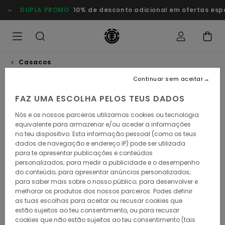
Avançar
DUPLA PROMO
10% de desconto adicional em ofertas especi
para
a
informação
do
produto
Casacos
Continuar sem aceitar
FAZ UMA ESCOLHA PELOS TEUS DADOS
Nós e os nossos parceiros utilizamos cookies ou tecnologia
equivalente para armazenar e/ou aceder a informações
no teu dispositivo. Esta informação pessoal (como os teus
dados de navegação e endereço IP) pode ser utilizada
para te apresentar publicações e conteúdos
personalizados; para medir a publicidade e o desempenho
do conteúdo; para apresentar anúncios personalizados;
para saber mais sobre o nosso público; para desenvolver e
melhorar os produtos dos nossos parceiros. Podes definir
as tuas escolhas para aceitar ou recusar cookies que
estão sujeitos ao teu consentimento, ou para recusar
cookies que não estão sujeitos ao teu consentimento (tais