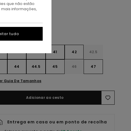
kies que não estão
sphalt Gum
a mais informações,
itar tudo
9
40
40.5
41
42
42.5
3
44
44.5
45
46
47
er Guia De Tamanhos
Adicionar ao cesto
Entrega em casa ou em ponto de recolha