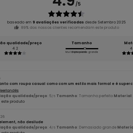
4.9
/5
baseado em
9 avaliações verificadas
desde Setembro 2025
89% dos nossos clientes recomendam este produto
ção qualidade/preço
Tamanho
Mat
4.2
4
Muito pequeno
Demasiado grande
6
anto com roupa casual como com um estilo mais formal e é superc
 Neerlandês
lação qualidade/preço
: 5
Tamanho
: Tamanho perfeito
Material
/5
este produto
026
element, não desilude
lação qualidade/preço
: 4
Tamanho
: Demasiado grande
Materia
/5
este produto