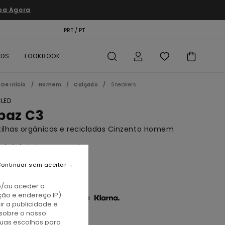
pa Agora
TÃO PRESENTE
PRT / PT
LOCALIZADOR DE LOJAS
RDS
LOOKBOOK
De Início
Homem
Calçado
Sneakers
LED
paz C3
ilhas orgânicas e recicladas Cinzento Homem
(9 Avaliações)
BONUS
ontinuar sem aceitar
0,00
e/ou aceder a
ção e endereço IP)
3 x € 23,33 sem juros com a
r a publicidade e
sobre o nosso
tuas escolhas para