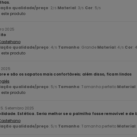
lhas.
lação qualidade/preço
: 2
Material
: 3
Cor
: 5
/5
/5
/5
este produto
ro 2025
ito
 Castelhano
lação qualidade/preço
: 4
Tamanho
: Grande
Material
: 4
Cor
: 
/5
/5
este produto
o 2025
e e são os sapatos mais confortáveis; além disso, ficam lindos
Inglês
lação qualidade/preço
: 5
Tamanho
: Tamanho perfeito
Material
/5
este produto
25. Setembro 2025
ilidade. Estética. Seria melhor se a palmilha fosse removível e de
 Castelhano
lação qualidade/preço
: 5
Tamanho
: Tamanho perfeito
Material
/5