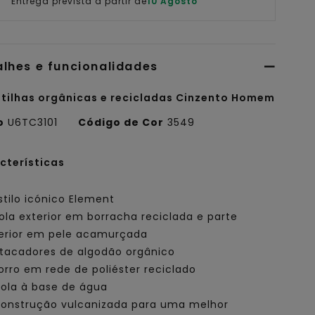
Entrega prevista a partir de
10 Agosto
alhes e funcionalidades
tilhas orgânicas e recicladas Cinzento Homem
o
U6TC3101
Código de Cor
3549
cterísticas
stilo icónico Element
ola exterior em borracha reciclada e parte
erior em pele acamurçada
tacadores de algodão orgânico
orro em rede de poliéster reciclado
ola à base de água
onstrução vulcanizada para uma melhor