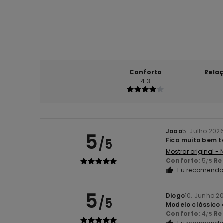
Conforto
Rela
4.3
Joao
5. Julho 202
5
/5
Fica muito bem t
Mostrar original -
Conforto
: 5
Re
/5
Eu recomendo 
5
Diogo
10. Junho 2
/5
Modelo clássico 
Conforto
: 4
Re
/5
Eu recomendo 