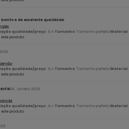
6
bonito e de excelente qualidade.
Inglês
lação qualidade/preço
: 5
Tamanho
: Tamanho perfeito
Material
/5
este produto
 2026
 Alemão
lação qualidade/preço
: 4
Tamanho
: Tamanho perfeito
Material
/5
este produto
érifié
26. Janeiro 2026
 Francês
lação qualidade/preço
: 4
Tamanho
: Tamanho perfeito
Material
/5
este produto
2026