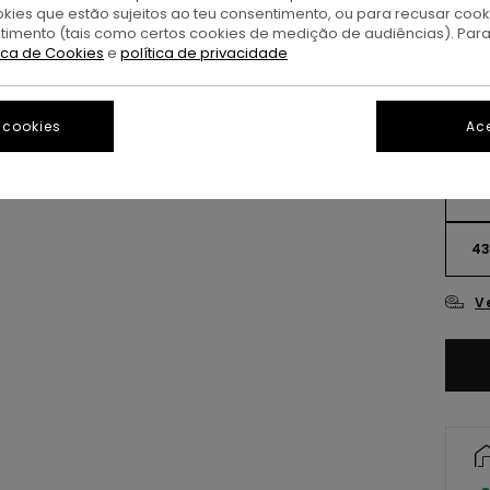
okies que estão sujeitos ao teu consentimento, ou para recusar coo
A
Cor
ntimento (tais como certos cookies de medição de audiências). Par
tica de Cookies
e
política de privacidade
 cookies
Ace
3
4
V