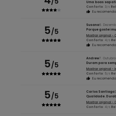
4
/5
Uma boas sapati
Conforto
: 3
Re
/5
Eu recomendo 
Susana
6. Dezemb
5
/5
Porque gostei mu
Mostrar original -
Conforto
: 4
Re
/5
Eu recomendo 
Andrew
7. Outubr
5
/5
Duram para sempr
Mostrar original - 
Conforto
: 5
Re
/5
Eu recomendo 
5
Carlos Santiago
/5
Qualidade. Durab
Mostrar original -
Conforto
: 4
Re
/5