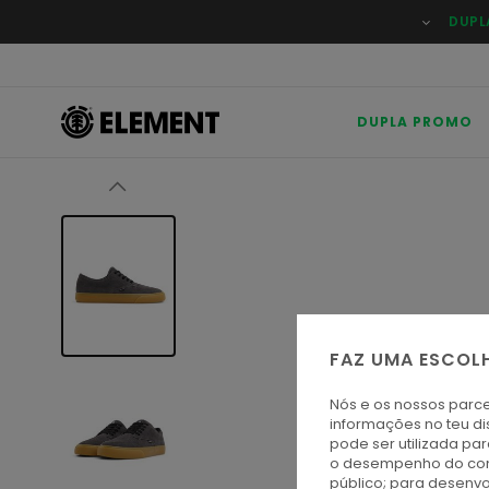
Avançar
DUPL
para
a
informação
do
produto
DUPLA PROMO
FAZ UMA ESCOL
Nós e os nossos parce
informações no teu di
pode ser utilizada pa
o desempenho do cont
público; para desenvo