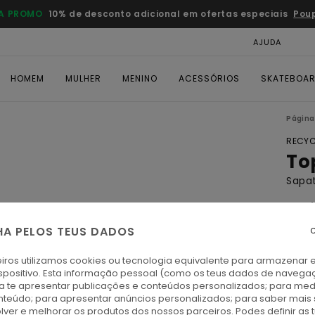
A PROMO
10% de desconto adicional em ofertas especiais
Pou
AJUDA
CAR
HOMEM
MULHER
MENINO
ACESSÓRIOS
SKATEBOA
Página 
RECYC
To
Sapat
4.9
ECO-
HA PELOS TEUS DADOS
C
€ 7
iros utilizamos cookies ou tecnologia equivalente para armazenar 
spositivo. Esta informação pessoal (como os teus dados de navega
Paga 
ra te apresentar publicações e conteúdos personalizados; para medi
eúdo; para apresentar anúncios personalizados; para saber mais 
lver e melhorar os produtos dos nossos parceiros. Podes definir as 