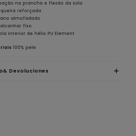
sação na prancha e flexão da sola
iqueira reforçada
ano almofadado
alcanhar fixo
ola interior de hélio PU Element
riais
100% pele
io& Devoluciones