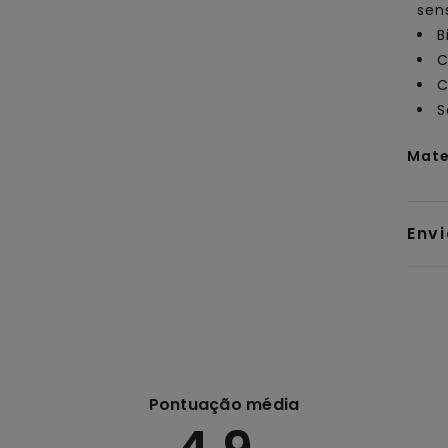
sen
B
C
C
S
Mate
Env
Pontuação média