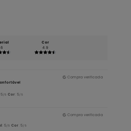
erial
Cor
.6
4.9
Compra verificada
onfortável
: 5
Cor
: 5
/5
/5
Compra verificada
l
: 5
Cor
: 5
/5
/5