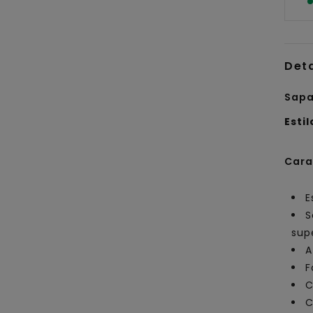
Det
Sapa
Estil
Cara
E
S
sup
A
F
C
C