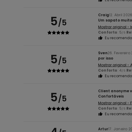
Craig
12. Abril 202
5
/5
Um sapato muito 
Mostrar original - 
Conforto
: 5
Re
/5
Eu recomendo 
Sven
26. Fevereiro
5
/5
por isso
Mostrar original -
Conforto
: 4
Re
/5
Eu recomendo 
Client anonyme v
5
/5
Confortáveis
Mostrar original -
Conforto
: 5
Re
/5
Eu recomendo 
Artur
17. Janeiro 