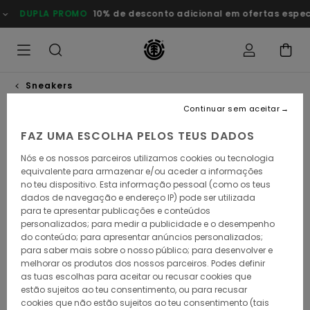
Avançar
DUPLA PROMO
10% de desconto adicional em ofertas especiais
para
a
informação
do
produto
Sneakers
Continuar sem aceitar
FAZ UMA ESCOLHA PELOS TEUS DADOS
Nós e os nossos parceiros utilizamos cookies ou tecnologia
equivalente para armazenar e/ou aceder a informações
no teu dispositivo. Esta informação pessoal (como os teus
dados de navegação e endereço IP) pode ser utilizada
para te apresentar publicações e conteúdos
personalizados; para medir a publicidade e o desempenho
do conteúdo; para apresentar anúncios personalizados;
para saber mais sobre o nosso público; para desenvolver e
melhorar os produtos dos nossos parceiros. Podes definir
as tuas escolhas para aceitar ou recusar cookies que
estão sujeitos ao teu consentimento, ou para recusar
cookies que não estão sujeitos ao teu consentimento (tais