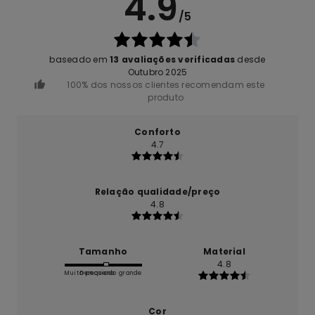
4.9
/5
baseado em
13 avaliações verificadas
desde
Outubro 2025
100% dos nossos clientes recomendam este
produto
Conforto
4.7
Relação qualidade/preço
4.8
Tamanho
Material
4.8
Muito pequeno
Demasiado grande
Cor