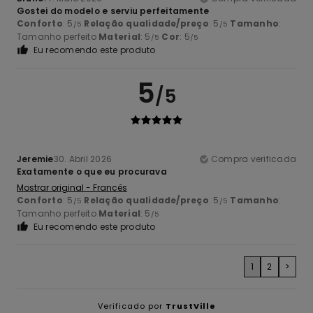
Gostei do modelo e serviu perfeitamente
Conforto
: 5
Relação qualidade/preço
: 5
Tamanho
:
/5
/5
Tamanho perfeito
Material
: 5
Cor
: 5
/5
/5
Eu recomendo este produto
5
/5
Jeremie
30. Abril 2026
Compra verificada
Exatamente o que eu procurava
Mostrar original - Francês
Conforto
: 5
Relação qualidade/preço
: 5
Tamanho
:
/5
/5
Tamanho perfeito
Material
: 5
/5
Eu recomendo este produto
1
2
>
Verificado por
TrustVille