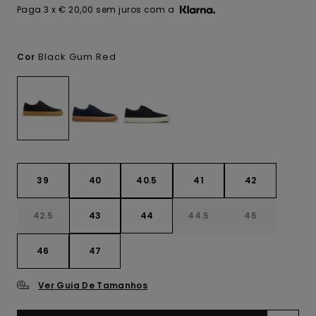
Paga 3 x € 20,00 sem juros com a
Black Gum Red
Cor
39
40
40.5
41
42
42.5
43
44
44.5
45
46
47
Ver Guia De Tamanhos