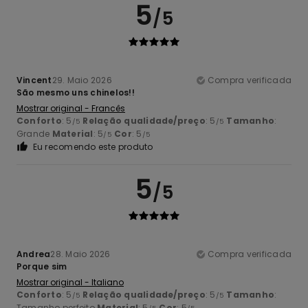
5
/5
Vincent
29. Maio 2026
Compra verificada
São mesmo uns chinelos!!
Mostrar original - Francês
Conforto
: 5
Relação qualidade/preço
: 5
Tamanho
:
/5
/5
Grande
Material
: 5
Cor
: 5
/5
/5
Eu recomendo este produto
5
/5
Andrea
28. Maio 2026
Compra verificada
Porque sim
Mostrar original - Italiano
Conforto
: 5
Relação qualidade/preço
: 5
Tamanho
:
/5
/5
Tamanho perfeito
Material
: 5
Cor
: 5