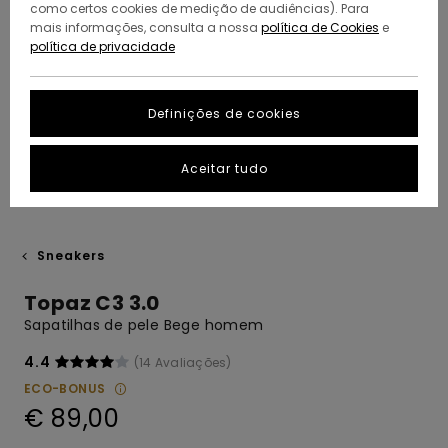
como certos cookies de medição de audiências). Para
mais informações, consulta a nossa
política de Cookies
e
política de privacidade
Definições de cookies
Aceitar tudo
Sneakers
Topaz C3 3.0
Sapatilhas de pele Bege homem
4.4
(14 Avaliações)
ECO-BONUS
€ 89,00