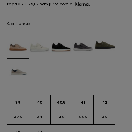
Paga 3 x € 29,67 sem juros com a
Humus
Cor
39
40
40.5
41
42
42.5
43
44
44.5
45
46
47