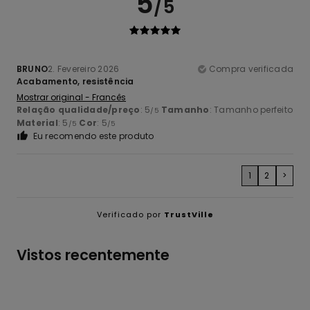
5
/5
BRUNO
2. Fevereiro 2026
Compra verificada
Acabamento, resistência
Mostrar original - Francês
Relação qualidade/preço
: 5
Tamanho
: Tamanho perfeito
/5
Material
: 5
Cor
: 5
/5
/5
Eu recomendo este produto
1
2
>
Verificado por
TrustVille
Vistos recentemente