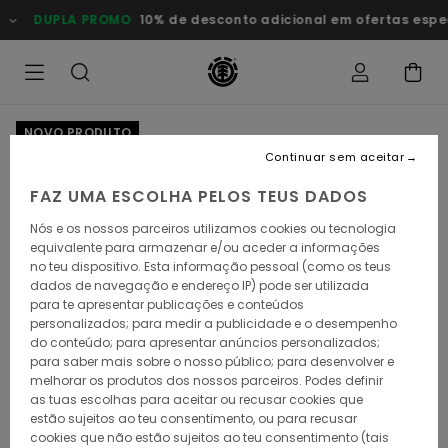
Avançar
DUPLA PROMO
10% de desconto adicional em ofertas especiais
para
a
informação
do
produto
NOVO PRODUTO
Continuar sem aceitar
FAZ UMA ESCOLHA PELOS TEUS DADOS
Nós e os nossos parceiros utilizamos cookies ou tecnologia
equivalente para armazenar e/ou aceder a informações
no teu dispositivo. Esta informação pessoal (como os teus
dados de navegação e endereço IP) pode ser utilizada
para te apresentar publicações e conteúdos
personalizados; para medir a publicidade e o desempenho
do conteúdo; para apresentar anúncios personalizados;
para saber mais sobre o nosso público; para desenvolver e
melhorar os produtos dos nossos parceiros. Podes definir
as tuas escolhas para aceitar ou recusar cookies que
estão sujeitos ao teu consentimento, ou para recusar
cookies que não estão sujeitos ao teu consentimento (tais