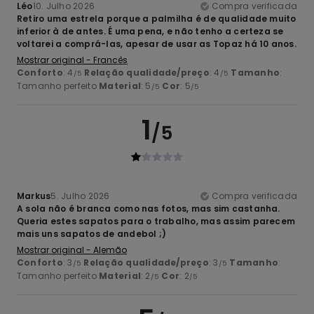
Léo
10. Julho 2026
Compra verificada
Retiro uma estrela porque a palmilha é de qualidade muito
inferior à de antes. É uma pena, e não tenho a certeza se
voltarei a comprá-las, apesar de usar as Topaz há 10 anos.
Mostrar original - Francês
Conforto
: 4
Relação qualidade/preço
: 4
Tamanho
:
/5
/5
Tamanho perfeito
Material
: 5
Cor
: 5
/5
/5
1
/5
Markus
5. Julho 2026
Compra verificada
A sola não é branca como nas fotos, mas sim castanha.
Queria estes sapatos para o trabalho, mas assim parecem
mais uns sapatos de andebol ;)
Mostrar original - Alemão
Conforto
: 3
Relação qualidade/preço
: 3
Tamanho
:
/5
/5
Tamanho perfeito
Material
: 2
Cor
: 2
/5
/5