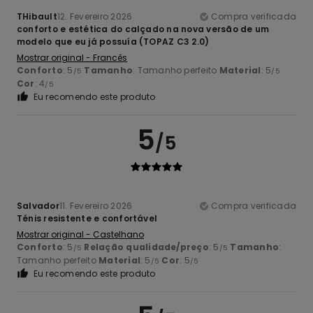
THibault
12. Fevereiro 2026
Compra verificada
conforto e estética do calçado na nova versão de um
modelo que eu já possuía (TOPAZ C3 2.0)
Mostrar original - Francês
Conforto
: 5
Tamanho
: Tamanho perfeito
Material
: 5
/5
/5
Cor
: 4
/5
Eu recomendo este produto
5
/5
Salvador
11. Fevereiro 2026
Compra verificada
Ténis resistente e confortável
Mostrar original - Castelhano
Conforto
: 5
Relação qualidade/preço
: 5
Tamanho
:
/5
/5
Tamanho perfeito
Material
: 5
Cor
: 5
/5
/5
Eu recomendo este produto