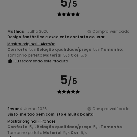
5
/5
Mathias
1. Julho 2026
Compra verificada
Design fantástico e excelente conforto ao usar
Mostrar original - Alemão
Conforto
: 5
Relação qualidade/preço
: 5
Tamanho
:
/5
/5
Tamanho perfeito
Material
: 5
Cor
: 5
/5
/5
Eu recomendo este produto
5
/5
Erwan
4. Junho 2026
Compra verificada
Sinto-me tão bem com isto e muito bonita
Mostrar original - Francês
Conforto
: 5
Relação qualidade/preço
: 5
Tamanho
:
/5
/5
Tamanho perfeito
Material
: 5
Cor
: 5
/5
/5