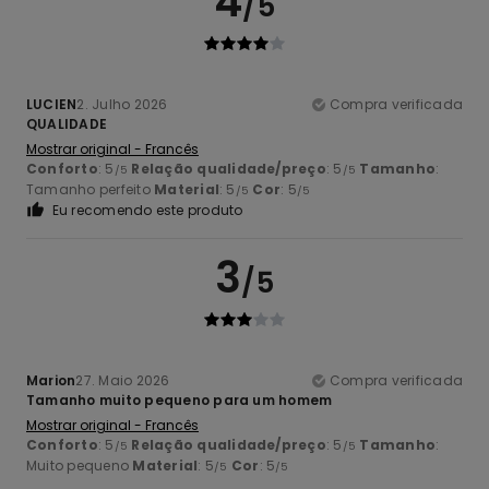
4
/5
LUCIEN
2. Julho 2026
Compra verificada
QUALIDADE
Mostrar original - Francês
Conforto
: 5
Relação qualidade/preço
: 5
Tamanho
:
/5
/5
Tamanho perfeito
Material
: 5
Cor
: 5
/5
/5
Eu recomendo este produto
3
/5
Marion
27. Maio 2026
Compra verificada
Tamanho muito pequeno para um homem
Mostrar original - Francês
Conforto
: 5
Relação qualidade/preço
: 5
Tamanho
:
/5
/5
Muito pequeno
Material
: 5
Cor
: 5
/5
/5