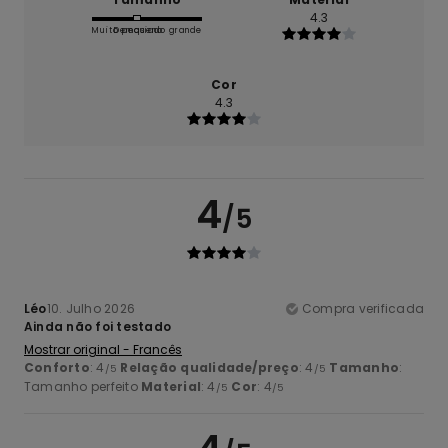
4.3
Muito pequeno
Demasiado grande
Cor
4.3
4
/5
Léo
10. Julho 2026
Compra verificada
Ainda não foi testado
Mostrar original - Francês
Conforto
: 4
Relação qualidade/preço
: 4
Tamanho
:
/5
/5
Tamanho perfeito
Material
: 4
Cor
: 4
/5
/5