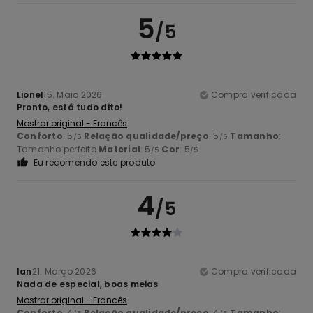
5
/5
Lionel
15. Maio 2026
Compra verificada
Pronto, está tudo dito!
Mostrar original - Francês
Conforto
: 5
Relação qualidade/preço
: 5
Tamanho
:
/5
/5
Tamanho perfeito
Material
: 5
Cor
: 5
/5
/5
Eu recomendo este produto
4
/5
Ian
21. Março 2026
Compra verificada
Nada de especial, boas meias
Mostrar original - Francês
Conforto
: 4
Relação qualidade/preço
: 4
Tamanho
: