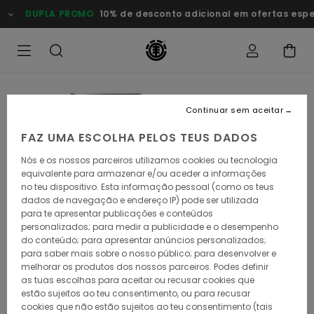
Avançar
DUPLA PROMO
10% de desconto adicional em ofertas esp
para
a
informação
do
produto
Continuar sem aceitar
FAZ UMA ESCOLHA PELOS TEUS DADOS
Nós e os nossos parceiros utilizamos cookies ou tecnologia
equivalente para armazenar e/ou aceder a informações
no teu dispositivo. Esta informação pessoal (como os teus
dados de navegação e endereço IP) pode ser utilizada
para te apresentar publicações e conteúdos
personalizados; para medir a publicidade e o desempenho
do conteúdo; para apresentar anúncios personalizados;
para saber mais sobre o nosso público; para desenvolver e
melhorar os produtos dos nossos parceiros. Podes definir
as tuas escolhas para aceitar ou recusar cookies que
estão sujeitos ao teu consentimento, ou para recusar
cookies que não estão sujeitos ao teu consentimento (tais