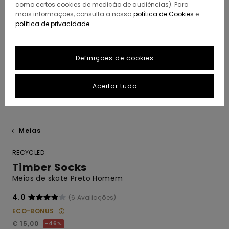
como certos cookies de medição de audiências). Para
mais informações, consulta a nossa
política de Cookies
e
política de privacidade
Definições de cookies
Aceitar tudo
Meias
RECYCLED
Timber Socks
Meias de skate Preto Homem
4.0
(6 Avaliações)
ECO-BONUS
€ 15,00
46%