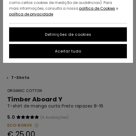
como certos cookies de medição de audiências). Para
mais informações, consulta a nossa
política de Cookies
e
política de privacidade
Definições de cookies
Aceitar tudo
T-Shirts
ORGANIC COTTON
Timber Aboard Y
T-shirt de manga curta Preto rapazes 8-16
5.0
(4 Avaliações)
ECO-BONUS
€ 25,00