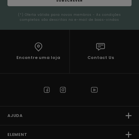
SUBSCREVER
(*) Oferta válida para novos membros - As condições
completas são descritas no e-mail de boas-vindas
Encontre uma loja
Contact Us
AJUDA
ELEMENT