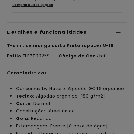
Comprar outras opções
Detalhes e funcionalidades
T-shirt de manga curta Preto rapazes 8-16
Estilo
ELBZT00259
Código de Cor
kta0
Características
Conscious by Nature: Algodão GOTS orgânico
Tecido:
Algodão orgânico [180 g/m2]
Corte:
Normal
Construção: Jérsei único
Gola:
Redonda
Estampagem: Frente [à base de água]
Etiqueta: Etiqueta corporativa na costura