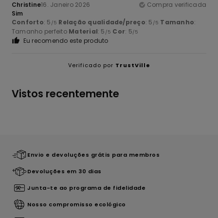
Christine
16. Janeiro 2026
Compra verificada
Sim
Conforto
: 5
Relação qualidade/preço
: 5
Tamanho
:
/5
/5
Tamanho perfeito
Material
: 5
Cor
: 5
/5
/5
Eu recomendo este produto
Verificado por
TrustVille
Vistos recentemente
Envio e devoluções grátis para membros
Devoluções em 30 dias
Junta-te ao programa de fidelidade
Nosso compromisso ecológico