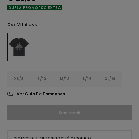
DUPLA PROMO 10% EXTRA
Off Black
Cor
XS/8
S/10
M/12
L/14
XL/16
Ver Guia De Tamanhos
Sem stock
Infelizmente, este artigo está esgotado.