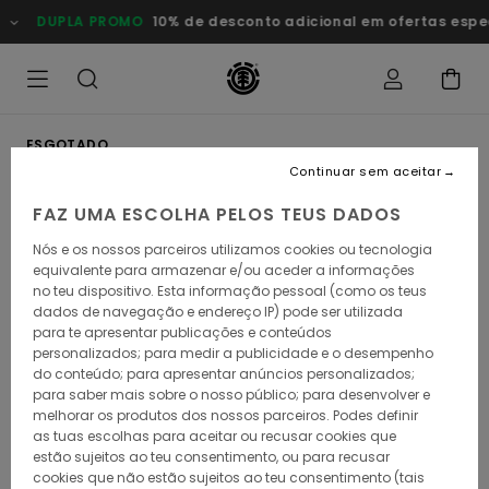
Avançar
DUPLA PROMO
10% de desconto adicional em ofertas esp
para
a
informação
do
produto
ESGOTADO
Continuar sem aceitar
FAZ UMA ESCOLHA PELOS TEUS DADOS
Nós e os nossos parceiros utilizamos cookies ou tecnologia
equivalente para armazenar e/ou aceder a informações
no teu dispositivo. Esta informação pessoal (como os teus
dados de navegação e endereço IP) pode ser utilizada
para te apresentar publicações e conteúdos
personalizados; para medir a publicidade e o desempenho
do conteúdo; para apresentar anúncios personalizados;
para saber mais sobre o nosso público; para desenvolver e
melhorar os produtos dos nossos parceiros. Podes definir
as tuas escolhas para aceitar ou recusar cookies que
estão sujeitos ao teu consentimento, ou para recusar
cookies que não estão sujeitos ao teu consentimento (tais