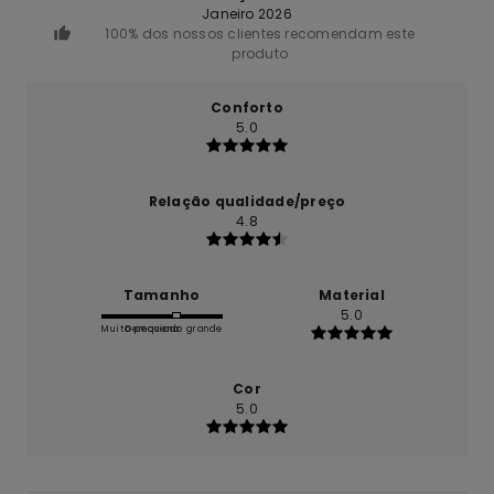
Janeiro 2026
100% dos nossos clientes recomendam este
produto
Conforto
5.0
Relação qualidade/preço
4.8
Tamanho
Material
5.0
Muito pequeno
Demasiado grande
Cor
5.0