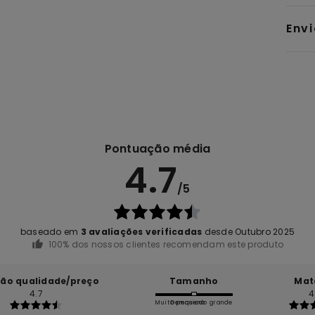
Env
Pontuação média
4.7
/5
baseado em
3 avaliações verificadas
desde Outubro 2025
100% dos nossos clientes recomendam este produto
ção qualidade/preço
Tamanho
Mat
4.7
4
Muito pequeno
Demasiado grande