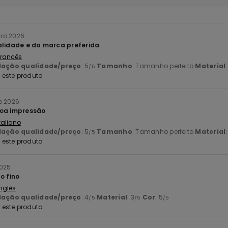
iro 2026
alidade e da marca preferida
 Francês
lação qualidade/preço
: 5
Tamanho
: Tamanho perfeito
Material
/5
este produto
o 2026
boa impressão
Italiano
lação qualidade/preço
: 5
Tamanho
: Tamanho perfeito
Material
/5
este produto
2025
o fino
Inglês
lação qualidade/preço
: 4
Material
: 3
Cor
: 5
/5
/5
/5
este produto