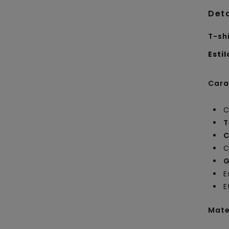
Det
T-sh
Estil
Cara
C
T
C
C
G
E
E
Mate