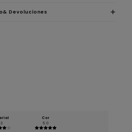
io& Devoluciones
erial
Cor
.3
5.0