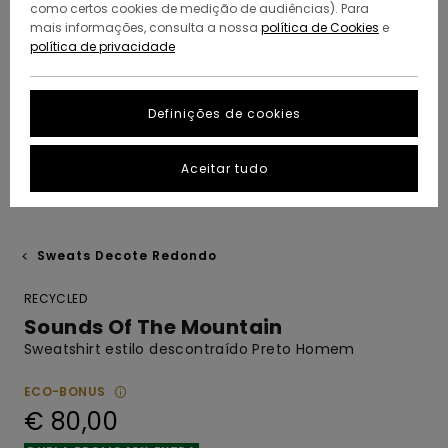
como certos cookies de medição de audiências). Para
mais informações, consulta a nossa
política de Cookies
e
política de privacidade
Definições de cookies
Aceitar tudo
Sweats Decote Redondo
RECYCLED
Sounds Of The Mountain
Sweatshirt estilo descontraído Preto Homem
ECO-BONUS
€ 80,00