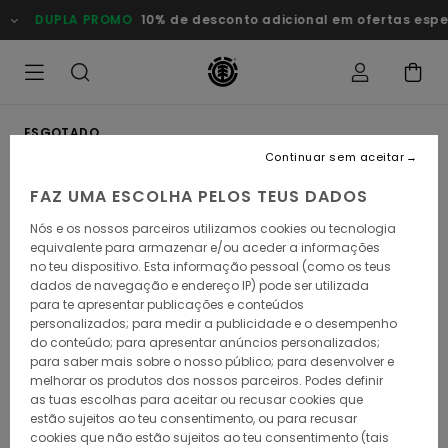
Avançar
DUPLA PROMO
10% de desconto adicional em ofertas esp
para
a
informação
do
produto
ESGOTADO
Continuar sem aceitar
FAZ UMA ESCOLHA PELOS TEUS DADOS
Nós e os nossos parceiros utilizamos cookies ou tecnologia
equivalente para armazenar e/ou aceder a informações
no teu dispositivo. Esta informação pessoal (como os teus
dados de navegação e endereço IP) pode ser utilizada
para te apresentar publicações e conteúdos
personalizados; para medir a publicidade e o desempenho
do conteúdo; para apresentar anúncios personalizados;
para saber mais sobre o nosso público; para desenvolver e
melhorar os produtos dos nossos parceiros. Podes definir
as tuas escolhas para aceitar ou recusar cookies que
estão sujeitos ao teu consentimento, ou para recusar
cookies que não estão sujeitos ao teu consentimento (tais