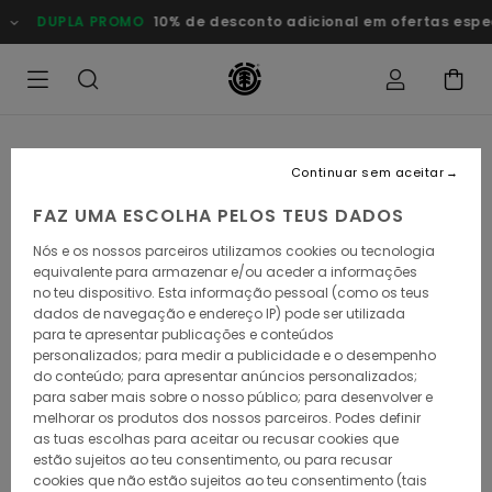
Avançar
DUPLA PROMO
10% de desconto adicional em ofertas especiais
para
a
informação
do
produto
Continuar sem aceitar
FAZ UMA ESCOLHA PELOS TEUS DADOS
Nós e os nossos parceiros utilizamos cookies ou tecnologia
equivalente para armazenar e/ou aceder a informações
no teu dispositivo. Esta informação pessoal (como os teus
dados de navegação e endereço IP) pode ser utilizada
para te apresentar publicações e conteúdos
personalizados; para medir a publicidade e o desempenho
do conteúdo; para apresentar anúncios personalizados;
para saber mais sobre o nosso público; para desenvolver e
melhorar os produtos dos nossos parceiros. Podes definir
as tuas escolhas para aceitar ou recusar cookies que
estão sujeitos ao teu consentimento, ou para recusar
cookies que não estão sujeitos ao teu consentimento (tais