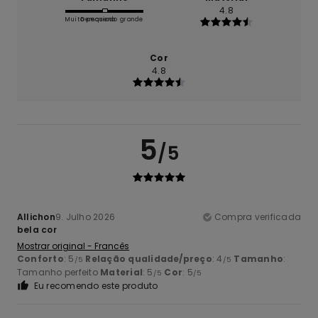
4.8
Muito pequeno
Demasiado grande
Cor
4.8
5
/5
Allichon
9. Julho 2026
Compra verificada
bela cor
Mostrar original - Francês
Conforto
: 5
Relação qualidade/preço
: 4
Tamanho
:
/5
/5
Tamanho perfeito
Material
: 5
Cor
: 5
/5
/5
Eu recomendo este produto