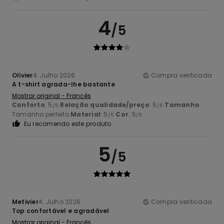
4
/5
Olivier
4. Julho 2026
Compra verificada
A t-shirt agrada-lhe bastante
Mostrar original - Francês
Conforto
: 5
Relação qualidade/preço
: 5
Tamanho
:
/5
/5
Tamanho perfeito
Material
: 5
Cor
: 5
/5
/5
Eu recomendo este produto
5
/5
Metivier
4. Julho 2026
Compra verificada
Top confortável e agradável
Mostrar original - Francês