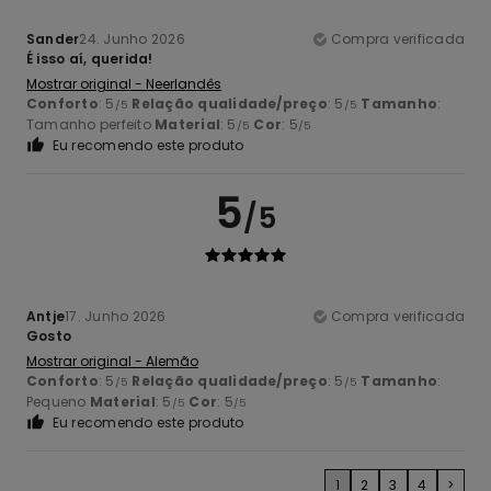
Sander
24. Junho 2026
Compra verificada
É isso aí, querida!
Mostrar original - Neerlandês
Conforto
: 5
Relação qualidade/preço
: 5
Tamanho
:
/5
/5
Tamanho perfeito
Material
: 5
Cor
: 5
/5
/5
Eu recomendo este produto
5
/5
Antje
17. Junho 2026
Compra verificada
Gosto
Mostrar original - Alemão
Conforto
: 5
Relação qualidade/preço
: 5
Tamanho
:
/5
/5
Pequeno
Material
: 5
Cor
: 5
/5
/5
Eu recomendo este produto
1
2
3
4
>