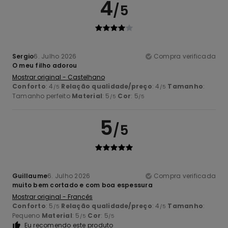
4
/5
Sergio
6. Julho 2026
Compra verificada
O meu filho adorou
Mostrar original - Castelhano
Conforto
: 4
Relação qualidade/preço
: 4
Tamanho
:
/5
/5
Tamanho perfeito
Material
: 5
Cor
: 5
/5
/5
5
/5
Guillaume
6. Julho 2026
Compra verificada
muito bem cortado e com boa espessura
Mostrar original - Francês
Conforto
: 5
Relação qualidade/preço
: 4
Tamanho
:
/5
/5
Pequeno
Material
: 5
Cor
: 5
/5
/5
Eu recomendo este produto