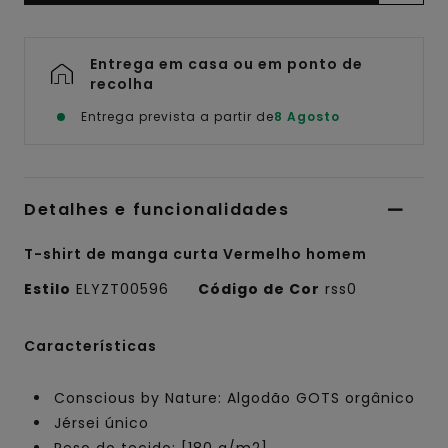
Entrega em casa ou em ponto de
recolha
Entrega prevista a partir de
8 Agosto
Detalhes e funcionalidades
T-shirt de manga curta Vermelho homem
Estilo
ELYZT00596
Código de Cor
rss0
Características
Conscious by Nature: Algodão GOTS orgânico
Jérsei único
Peso do tecido: [180 g/m2]