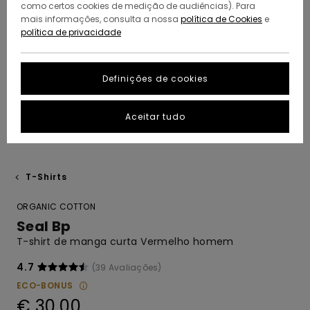
como certos cookies de medição de audiências). Para
mais informações, consulta a nossa
política de Cookies
e
política de privacidade
Definições de cookies
Aceitar tudo
T-Shirts
ORGANIC COTTON
Seal Bp
T-shirt de manga curta Vermelho homem
4.7
(39 Avaliações)
ECO-BONUS
€ 30,00