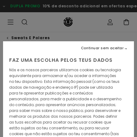
Avançar
DUPLA PROMO
10% de desconto adicional em ofertas especiais
para
a
informação
do
produto
Sweats E Polares
Continuar sem aceitar
FAZ UMA ESCOLHA PELOS TEUS DADOS
Nós e os nossos parceiros utilizamos cookies ou tecnologia
equivalente para armazenar e/ou aceder a informações
no teu dispositivo. Esta informação pessoal (como os teus
dados de navegação e endereço IP) pode ser utilizada
para te apresentar publicações e conteúdos
personalizados; para medir a publicidade e o desempenho
do conteúdo; para apresentar anúncios personalizados;
para saber mais sobre o nosso público; para desenvolver e
melhorar os produtos dos nossos parceiros. Podes definir
as tuas escolhas para aceitar ou recusar cookies que
estão sujeitos ao teu consentimento, ou para recusar
cookies que não estão sujeitos ao teu consentimento (tais