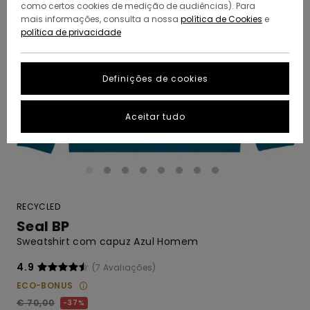
como certos cookies de medição de audiências). Para
mais informações, consulta a nossa
política de Cookies
e
política de privacidade
Definições de cookies
Aceitar tudo
RECYCLED
Seal BP
Sweatshirt com capuz Azul Homem
4.9
(7 Avaliações)
ECO-BONUS
€ 70,00
37%