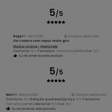
5
/5
Roger
15. Abril 2026
Compra verificada
Um casaco com capuz muito giro
Mostrar original - Neerlandês
Conforto
: 5
Tamanho
: Tamanho perfeito
Cor
: 5
/5
/5
Eu recomendo este produto
5
/5
Matt
10. Março 2026
Compra verificada
Conforto
: 5
Relação qualidade/preço
: 5
Tamanho
:
/5
/5
Tamanho perfeito
Material
: 5
Cor
: 5
/5
/5
Eu recomendo este produto