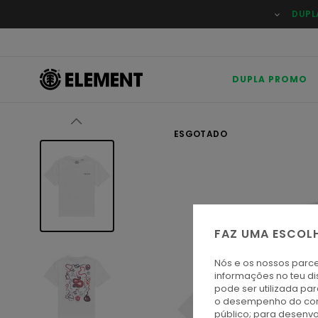
Avançar
DUPL
para
a
informação
do
produto
DUPLA PROMO
ESGOTADO
FAZ UMA ESCOL
Nós e os nossos parce
informações no teu di
pode ser utilizada pa
o desempenho do cont
público; para desenvo