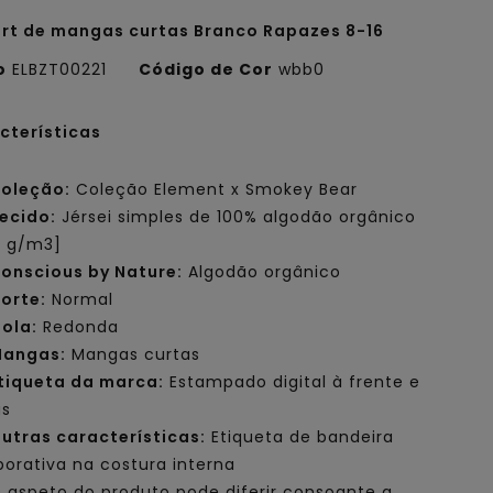
irt de mangas curtas Branco Rapazes 8-16
o
ELBZT00221
Código de Cor
wbb0
cterísticas
oleção:
Coleção Element x Smokey Bear
ecido:
Jérsei simples de 100% algodão orgânico
0 g/m3]
onscious by Nature:
Algodão orgânico
orte:
Normal
ola:
Redonda
angas:
Mangas curtas
tiqueta da marca:
Estampado digital à frente e
ás
utras características:
Etiqueta de bandeira
porativa na costura interna
 aspeto do produto pode diferir consoante a