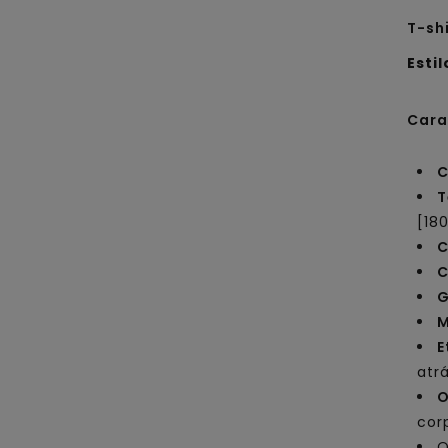
T-sh
Estil
Cara
C
T
[18
C
C
G
M
E
atr
O
cor
O