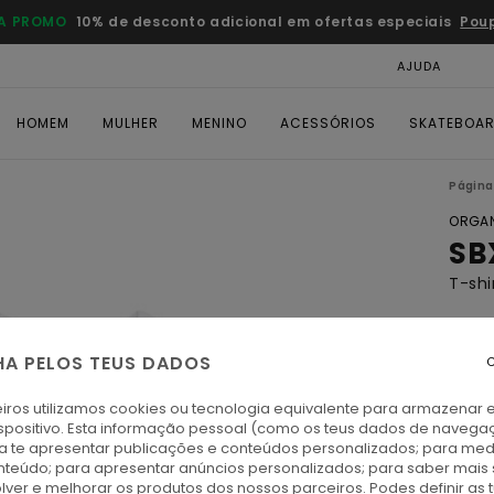
A PROMO
10% de desconto adicional em ofertas especiais
Pou
AJUDA
CAR
HOMEM
MULHER
MENINO
ACESSÓRIOS
SKATEBOA
Página 
ORGAN
SB
T-shi
ECO-
€ 3
HA PELOS TEUS DADOS
C
DUPL
iros utilizamos cookies ou tecnologia equivalente para armazenar 
spositivo. Esta informação pessoal (como os teus dados de navega
ra te apresentar publicações e conteúdos personalizados; para medi
O
Cor
eúdo; para apresentar anúncios personalizados; para saber mais 
lver e melhorar os produtos dos nossos parceiros. Podes definir as 