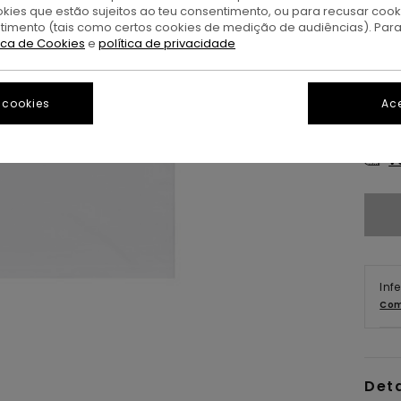
okies que estão sujeitos ao teu consentimento, ou para recusar coo
ntimento (tais como certos cookies de medição de audiências). Par
tica de Cookies
e
política de privacidade
 cookies
Ace
XS/
V
Inf
Com
Det