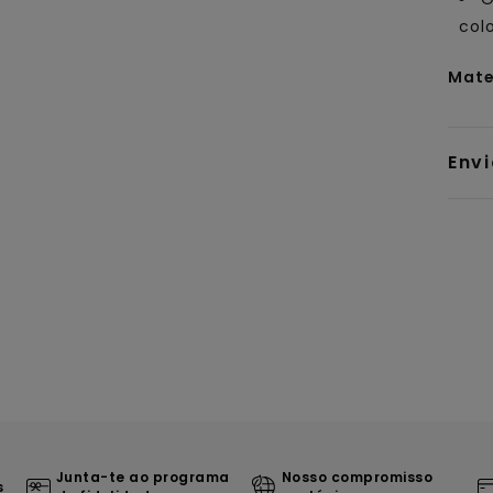
col
Mate
Env
Junta-te ao programa
Nosso compromisso
s