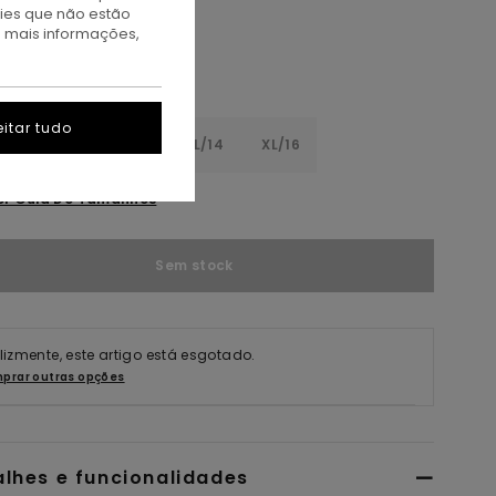
kies que não estão
a mais informações,
itar tudo
8
S/10
M/12
L/14
XL/16
er Guia De Tamanhos
Sem stock
elizmente, este artigo está esgotado.
prar outras opções
alhes e funcionalidades