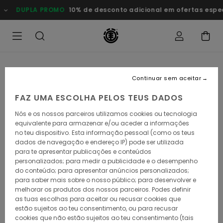
Avançar
DUPLA PROMO
10% de desconto adicional em ofertas especia
para
a
informação
do
produto
Continuar sem aceitar
FAZ UMA ESCOLHA PELOS TEUS DADOS
Nós e os nossos parceiros utilizamos cookies ou tecnologia
equivalente para armazenar e/ou aceder a informações
no teu dispositivo. Esta informação pessoal (como os teus
dados de navegação e endereço IP) pode ser utilizada
para te apresentar publicações e conteúdos
personalizados; para medir a publicidade e o desempenho
do conteúdo; para apresentar anúncios personalizados;
para saber mais sobre o nosso público; para desenvolver e
melhorar os produtos dos nossos parceiros. Podes definir
as tuas escolhas para aceitar ou recusar cookies que
estão sujeitos ao teu consentimento, ou para recusar
cookies que não estão sujeitos ao teu consentimento (tais