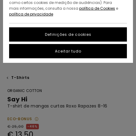
como certos cookies de medição de audiências). Para
mais informações, consulta a nossa
política de Cookies
e
política de privacidade
Definições de cookies
Aceitar tudo
T-Shirts
ORGANIC COTTON
Say Hi
T-shirt de mangas curtas Roxo Rapazes 8-16
ECO-BONUS
€ 25,00
46%
€ 13,50