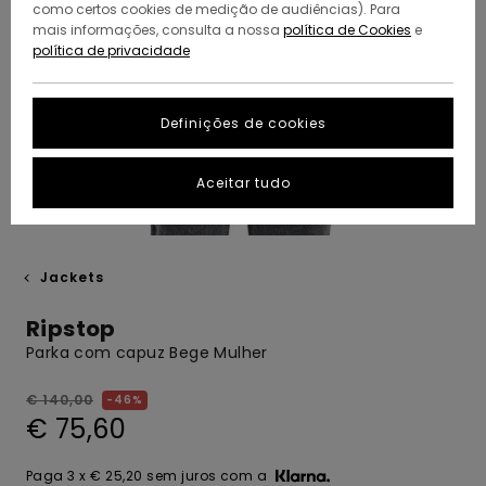
como certos cookies de medição de audiências). Para
mais informações, consulta a nossa
política de Cookies
e
política de privacidade
Definições de cookies
Aceitar tudo
Jackets
Ripstop
Parka com capuz Bege Mulher
€ 140,00
46%
€ 75,60
Paga 3 x € 25,20 sem juros com a