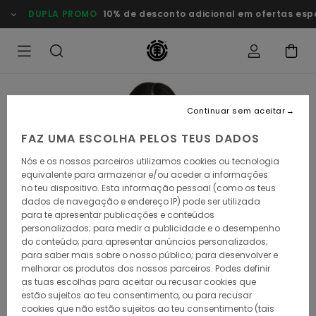
Avançar
DUPLA PROMO
10% de desconto adicional em ofertas especi
para
a
informação
do
produto
Continuar sem aceitar
FAZ UMA ESCOLHA PELOS TEUS DADOS
Nós e os nossos parceiros utilizamos cookies ou tecnologia
equivalente para armazenar e/ou aceder a informações
no teu dispositivo. Esta informação pessoal (como os teus
dados de navegação e endereço IP) pode ser utilizada
para te apresentar publicações e conteúdos
personalizados; para medir a publicidade e o desempenho
do conteúdo; para apresentar anúncios personalizados;
para saber mais sobre o nosso público; para desenvolver e
melhorar os produtos dos nossos parceiros. Podes definir
as tuas escolhas para aceitar ou recusar cookies que
estão sujeitos ao teu consentimento, ou para recusar
cookies que não estão sujeitos ao teu consentimento (tais