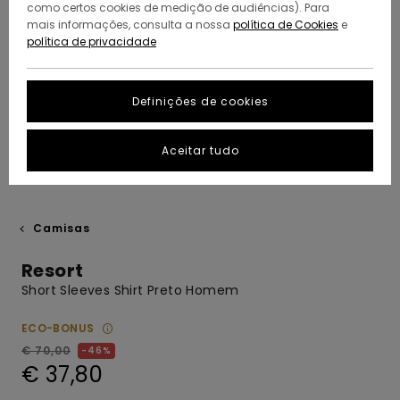
como certos cookies de medição de audiências). Para
mais informações, consulta a nossa
política de Cookies
e
política de privacidade
Definições de cookies
Aceitar tudo
Camisas
Resort
Short Sleeves Shirt Preto Homem
ECO-BONUS
€ 70,00
46%
€ 37,80