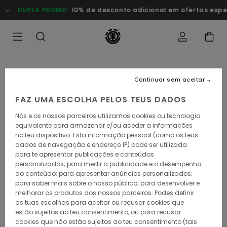
Avançar
DUPLA PROMO
10% de desconto adicional em ofertas esp
para
a
informação
do
produto
Continuar sem aceitar
FAZ UMA ESCOLHA PELOS TEUS DADOS
Nós e os nossos parceiros utilizamos cookies ou tecnologia
equivalente para armazenar e/ou aceder a informações
no teu dispositivo. Esta informação pessoal (como os teus
dados de navegação e endereço IP) pode ser utilizada
para te apresentar publicações e conteúdos
personalizados; para medir a publicidade e o desempenho
do conteúdo; para apresentar anúncios personalizados;
para saber mais sobre o nosso público; para desenvolver e
melhorar os produtos dos nossos parceiros. Podes definir
as tuas escolhas para aceitar ou recusar cookies que
estão sujeitos ao teu consentimento, ou para recusar
cookies que não estão sujeitos ao teu consentimento (tais