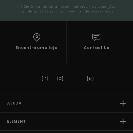
(*) Oferta válida para novos membros - As condições
completas são descritas no e-mail de boas-vindas
Encontre uma loja
Contact Us
AJUDA
ELEMENT