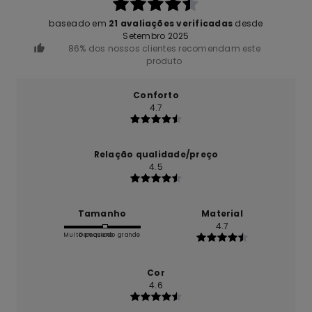
baseado em
21 avaliações verificadas
desde
Setembro 2025
86% dos nossos clientes recomendam este
produto
Conforto
4.7
Relação qualidade/preço
4.5
Tamanho
Material
4.7
Muito pequeno
Demasiado grande
Cor
4.6