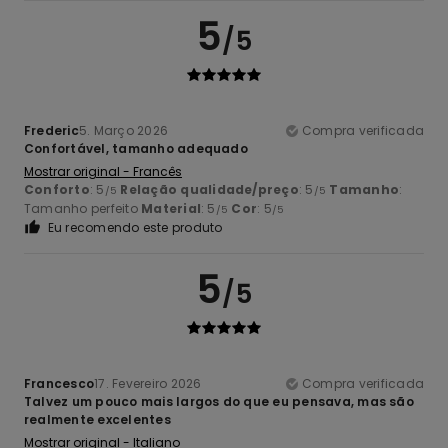
5
/5
Frederic
5. Março 2026
Compra verificada
Confortável, tamanho adequado
Mostrar original - Francês
Conforto
: 5
Relação qualidade/preço
: 5
Tamanho
:
/5
/5
Tamanho perfeito
Material
: 5
Cor
: 5
/5
/5
Eu recomendo este produto
5
/5
Francesco
17. Fevereiro 2026
Compra verificada
Talvez um pouco mais largos do que eu pensava, mas são
realmente excelentes
Mostrar original - Italiano