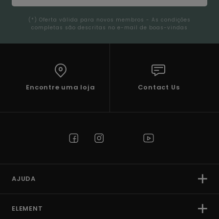
(*) Oferta válida para novos membros - As condições
completas são descritas no e-mail de boas-vindas
Encontre uma loja
Contact Us
AJUDA
ELEMENT