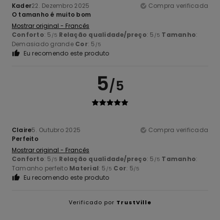
Kader
22. Dezembro 2025
Compra verificada
O tamanho é muito bom
Mostrar original - Francês
Conforto
: 5
Relação qualidade/preço
: 5
Tamanho
:
/5
/5
Demasiado grande
Cor
: 5
/5
Eu recomendo este produto
5
/5
Claire
5. Outubro 2025
Compra verificada
Perfeito
Mostrar original - Francês
Conforto
: 5
Relação qualidade/preço
: 5
Tamanho
:
/5
/5
Tamanho perfeito
Material
: 5
Cor
: 5
/5
/5
Eu recomendo este produto
Verificado por
TrustVille