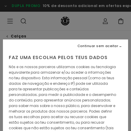
Avançar
DUPLA PROMO
10% de desconto adicional em ofertas esp
para
a
informação
do
produto
Calças
Continuar sem aceitar
FAZ UMA ESCOLHA PELOS TEUS DADOS
Nós e os nossos parceiros utilizamos cookies ou tecnologia
equivalente para armazenar e/ou aceder a informações
no teu dispositivo. Esta informação pessoal (como os teus
dados de navegação e endereço IP) pode ser utilizada
para te apresentar publicações e conteúdos
personalizados; para medir a publicidade e o desempenho
do conteúdo; para apresentar anúncios personalizados;
para saber mais sobre o nosso público; para desenvolver e
melhorar os produtos dos nossos parceiros. Podes definir
as tuas escolhas para aceitar ou recusar cookies que
estão sujeitos ao teu consentimento, ou para recusar
cookies que não estão sujeitos ao teu consentimento (tais