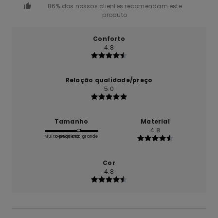
86% dos nossos clientes recomendam este
produto
Conforto
4.8
Relação qualidade/preço
5.0
Tamanho
Material
4.8
Muito pequeno
Demasiado grande
Cor
4.8