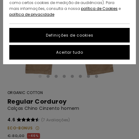
como certos cookies de medição de audiências). Para
mais informações, consulta a nossa
política de Cookies
e
política de privacidade
Definições de cookies
Aceitar tudo
ORGANIC COTTON
Regular Corduroy
Calças Chino Cinzento homem
4.6
(7 Avaliações)
ECO-BONUS
€ 80,00
46%