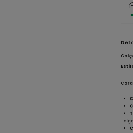
Det
Calç
Estil
Cara
C
C
T
alg
C