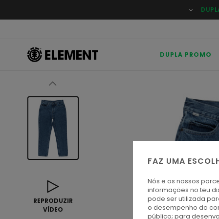
Avançar
DUPL
para
a
informação
do
produto
DUPLA PROMO
FAZ UMA ESCOL
Nós e os nossos parce
informações no teu di
pode ser utilizada pa
REPRODUZIR
o desempenho do cont
VÍDEO
público; para desenvo