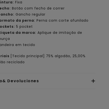
intura:
Fixa
echo:
Botão com fecho de correr
ancho:
Gancho regular
ormato da perna:
Perna com corte afunilado
ockets:
5 pocket
tiqueta da marca:
Aplique de imitação de
murça
andeira em tecido
riais
[Tecido principal] 75% algodão, 25,00%
dão reciclado
io& Devoluciones