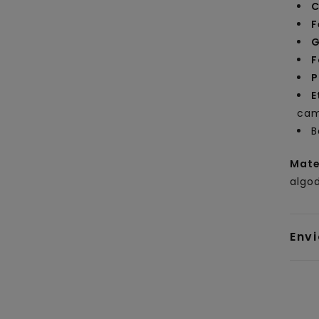
C
F
G
F
P
E
ca
B
Mate
algo
Env