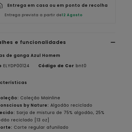
Entrega em casa ou em ponto de recolha
Entrega prevista a partir de
12 Agosto
alhes e funcionalidades
as de ganga Azul Homem
o
ELYDP00124
Código de Cor
bnt0
cterísticas
oleção:
Coleção Mainline
onscious by Nature:
Algodão reciclado
ecido:
Sarja de mistura de 75% algodão, 25%
odão reciclado [13 oz]
orte:
Corte regular afunilado