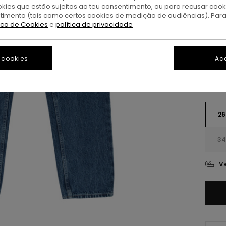
DUPL
okies que estão sujeitos ao teu consentimento, ou para recusar coo
ntimento (tais como certos cookies de medição de audiências). Par
tica de Cookies
e
política de privacidade
M
Cor
 cookies
Ace
26
3
V