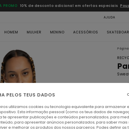
A PROMO
10% de desconto adicional em ofertas especiais
Pou
AJUDA
CAR
HOMEM
MULHER
MENINO
ACESSÓRIOS
SKATEBOA
Página 
RECYC
Pa
Swea
4.0
ECO-
HA PELOS TEUS DADOS
C
€ 70,
€ 3
iros utilizamos cookies ou tecnologia equivalente para armazenar 
spositivo. Esta informação pessoal (como os teus dados de navega
ra te apresentar publicações e conteúdos personalizados; para medi
Paga 
eúdo; para apresentar anúncios personalizados; para saber mais 
lver e melhorar os produtos dos nossos parceiros. Podes definir as 