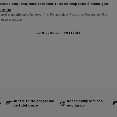
ouco pequeno, mas, fora isso, tudo corresponde à descrição.
 Alemão
lação qualidade/preço
: 4
Tamanho
: Pequeno
Material
: 5
/5
/5
este produto
Verificado por
TrustVille
Junta-te ao programa
Nosso compromisso
s
de fidelidade
ecológico