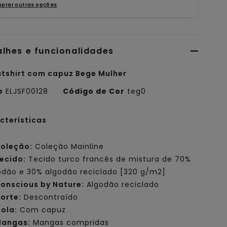
prar outras opções
alhes e funcionalidades
tshirt com capuz Bege Mulher
o
ELJSF00128
Código de Cor
teg0
cterísticas
oleção:
Coleção Mainline
ecido:
Tecido turco francês de mistura de 70%
odão e 30% algodão reciclado [320 g/m2]
onscious by Nature:
Algodão reciclado
orte:
Descontraído
ola:
Com capuz
angas:
Mangas compridas