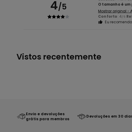
4
/5
O tamanho é um p
Mostrar original -
Conforto
: 4
Re
/5
Eu recomendo 
Vistos recentemente
Envio e devoluções
Devoluções em 30 dia
grátis para membros