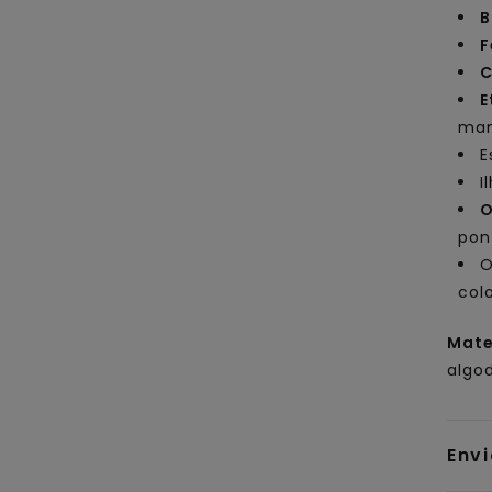
B
F
C
E
ma
E
I
O
pon
O
col
Mate
algo
Env