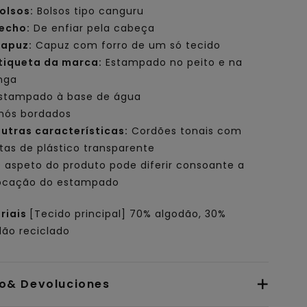
olsos:
Bolsos tipo canguru
echo:
De enfiar pela cabeça
apuz:
Capuz com forro de um só tecido
tiqueta da marca:
Estampado no peito e na
nga
stampado à base de água
lhós bordados
utras características:
Cordões tonais com
tas de plástico transparente
 aspeto do produto pode diferir consoante a
ocação do estampado
riais
[Tecido principal] 70% algodão, 30%
dão reciclado
io& Devoluciones