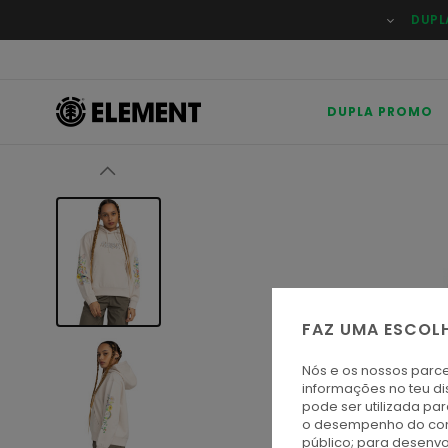
Avançar
DUPL
para
a
informação
do
produto
DUPLA PROMO
FAZ UMA ESCOL
Nós e os nossos parce
informações no teu di
pode ser utilizada pa
o desempenho do cont
público; para desenvo