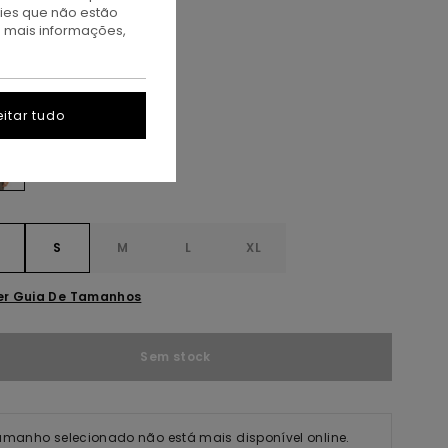
TAS
kies que não estão
A PROMO 10% EXTRA
a mais informações,
at Milk
itar tudo
S
S
M
L
XL
er Guia De Tamanhos
Sem stock
amanho selecionado não está mais disponível online.