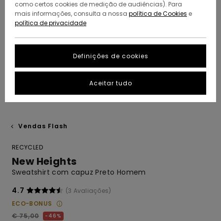
como certos cookies de medição de audiências). Para
mais informações, consulta a nossa
política de Cookies
e
política de privacidade
Definições de cookies
Aceitar tudo
Vendas Flash
RECYCLED
New Heights
Sweatshirt com capuz Preto Homem
4.7
(3 Avaliações)
ECO-BONUS
€ 75,00
46%