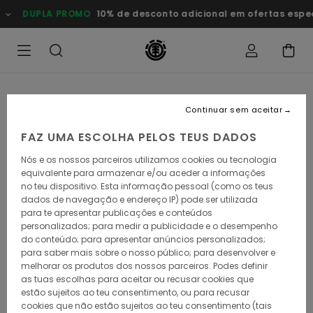
Avançar
DUPLA PROMO
10% de desconto adicional em ofertas esp
para
a
informação
do
produto
Continuar sem aceitar
FAZ UMA ESCOLHA PELOS TEUS DADOS
Nós e os nossos parceiros utilizamos cookies ou tecnologia
equivalente para armazenar e/ou aceder a informações
no teu dispositivo. Esta informação pessoal (como os teus
dados de navegação e endereço IP) pode ser utilizada
para te apresentar publicações e conteúdos
personalizados; para medir a publicidade e o desempenho
do conteúdo; para apresentar anúncios personalizados;
para saber mais sobre o nosso público; para desenvolver e
melhorar os produtos dos nossos parceiros. Podes definir
as tuas escolhas para aceitar ou recusar cookies que
estão sujeitos ao teu consentimento, ou para recusar
cookies que não estão sujeitos ao teu consentimento (tais