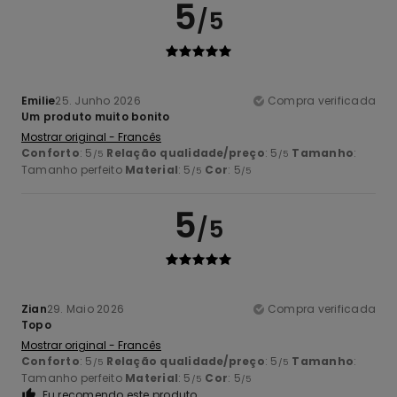
5
/5
Emilie
25. Junho 2026
Compra verificada
Um produto muito bonito
Mostrar original - Francês
Conforto
: 5
Relação qualidade/preço
: 5
Tamanho
:
/5
/5
Tamanho perfeito
Material
: 5
Cor
: 5
/5
/5
5
/5
Zian
29. Maio 2026
Compra verificada
Topo
Mostrar original - Francês
Conforto
: 5
Relação qualidade/preço
: 5
Tamanho
:
/5
/5
Tamanho perfeito
Material
: 5
Cor
: 5
/5
/5
Eu recomendo este produto