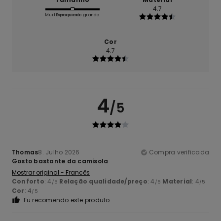
4.7
Muito pequeno
Demasiado grande
Cor
4.7
4
/5
Thomas
8. Julho 2026
Compra verificada
Gosto bastante da camisola
Mostrar original - Francês
Conforto
: 4
Relação qualidade/preço
: 4
Material
: 4
/5
/5
/5
Cor
: 4
/5
Eu recomendo este produto