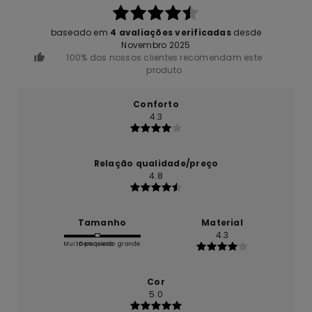
baseado em
4 avaliações verificadas
desde
Novembro 2025
100% dos nossos clientes recomendam este
produto
Conforto
4.3
Relação qualidade/preço
4.8
Tamanho
Material
4.3
Muito pequeno
Demasiado grande
Cor
5.0