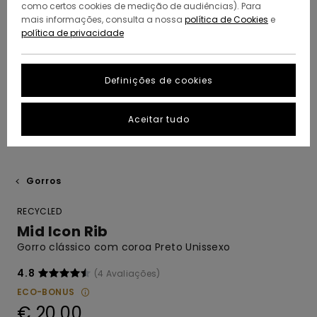
como certos cookies de medição de audiências). Para
mais informações, consulta a nossa
política de Cookies
e
política de privacidade
Definições de cookies
Aceitar tudo
Gorros
RECYCLED
Mid Icon Rib
Gorro clássico com coroa Preto Unissexo
4.8
(4 Avaliações)
ECO-BONUS
€ 20,00