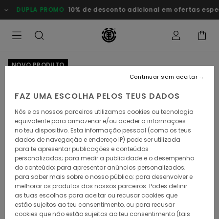
Avançar
DUPLA PROMO
10% de desconto adicional em ofertas esp
para
a
informação
do
produto
NOVO PRODUTO
Continuar sem aceitar
FAZ UMA ESCOLHA PELOS TEUS DADOS
Nós e os nossos parceiros utilizamos cookies ou tecnologia
equivalente para armazenar e/ou aceder a informações
no teu dispositivo. Esta informação pessoal (como os teus
dados de navegação e endereço IP) pode ser utilizada
para te apresentar publicações e conteúdos
personalizados; para medir a publicidade e o desempenho
do conteúdo; para apresentar anúncios personalizados;
para saber mais sobre o nosso público; para desenvolver e
melhorar os produtos dos nossos parceiros. Podes definir
as tuas escolhas para aceitar ou recusar cookies que
estão sujeitos ao teu consentimento, ou para recusar
cookies que não estão sujeitos ao teu consentimento (tais