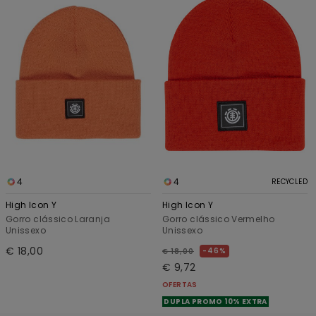
4
4
RECYCLED
High Icon Y
High Icon Y
Gorro clássico Laranja
Gorro clássico Vermelho
Unissexo
Unissexo
€ 18,00
46%
€ 18,00
€ 9,72
OFERTAS
DUPLA PROMO 10% EXTRA