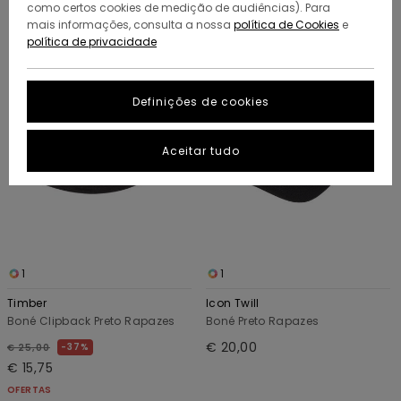
como certos cookies de medição de audiências). Para
Avançar
Avançar
mais informações, consulta a nossa
política de Cookies
e
para
para
política de privacidade
procurar
ordenar
critérios
por
de
filtragem
Definições de cookies
Aceitar tudo
1
1
Timber
Icon Twill
Boné Clipback Preto Rapazes
Boné Preto Rapazes
€ 20,00
37%
€ 25,00
€ 15,75
OFERTAS