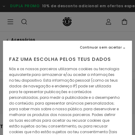
Avançar
DUPLA PROMO
10% de desconto adicional em ofertas especia
para
a
seleção
da
grelha
de
produtos
Acessórios
Sneakers
Continuar sem aceitar
FAZ UMA ESCOLHA PELOS TEUS DADOS
Bonés & Chapéus
Ver Tudo
Nós e os nossos parceiros utilizamos cookies ou tecnologia
equivalente para armazenar e/ou aceder a informações
no teu dispositivo. Esta informação pessoal (como os teus
dados de navegação e endereço IP) pode ser utilizada
Fica atento/a, os produtos voltam em
para te apresentar publicações e conteúdos
personalizados; para medir a publicidade e o desempenho
breve
do conteúdo; para apresentar anúncios personalizados;
para saber mais sobre o nosso público; para desenvolver e
melhorar os produtos dos nossos parceiros. Podes definir
as tuas escolhas para aceitar ou recusar cookies que
Também poderás gostar
estão sujeitos ao teu consentimento, ou para recusar
cookies que não estão sujeitos ao teu consentimento (tais