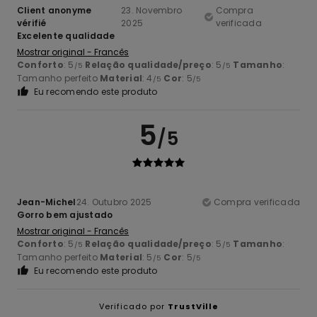
Client anonyme
23. Novembro
Compra
vérifié
2025
verificada
Excelente qualidade
Mostrar original - Francês
Conforto
: 5
Relação qualidade/preço
: 5
Tamanho
:
/5
/5
Tamanho perfeito
Material
: 4
Cor
: 5
/5
/5
Eu recomendo este produto
5
/5
Jean-Michel
24. Outubro 2025
Compra verificada
Gorro bem ajustado
Mostrar original - Francês
Conforto
: 5
Relação qualidade/preço
: 5
Tamanho
:
/5
/5
Tamanho perfeito
Material
: 5
Cor
: 5
/5
/5
Eu recomendo este produto
Verificado por
TrustVille