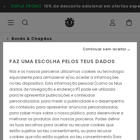
Avançar
DUPLA PROMO
10% de desconto adicional em ofertas esp
para
a
informação
do
produto
Bonés & Chapéus
Continuar sem aceitar
NOVO PRODUTO
FAZ UMA ESCOLHA PELOS TEUS DADOS
Nós e os nossos parceiros utilizamos cookies ou tecnologia
equivalente para armazenar e/ou aceder a informações
no teu dispositivo. Esta informação pessoal (como os teus
dados de navegação e endereço IP) pode ser utilizada
para te apresentar publicações e conteúdos
personalizados; para medir a publicidade e o desempenho
do conteúdo; para apresentar anúncios personalizados;
para saber mais sobre o nosso público; para desenvolver e
melhorar os produtos dos nossos parceiros. Podes definir
as tuas escolhas para aceitar ou recusar cookies que
estão sujeitos ao teu consentimento, ou para recusar
cookies que não estão sujeitos ao teu consentimento (tais