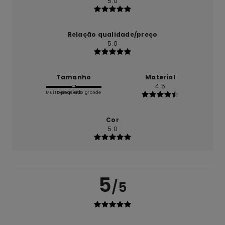
5.0
Relação qualidade/preço
5.0
Tamanho
Material
4.5
Muito pequeno
Demasiado grande
Cor
5.0
5
/5