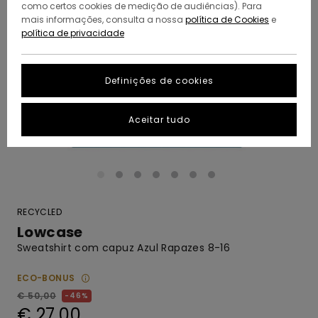
como certos cookies de medição de audiências). Para
mais informações, consulta a nossa
política de Cookies
e
política de privacidade
Definições de cookies
Aceitar tudo
RECYCLED
Lowcase
Sweatshirt com capuz Azul Rapazes 8-16
ECO-BONUS
€ 50,00
46%
€ 27,00