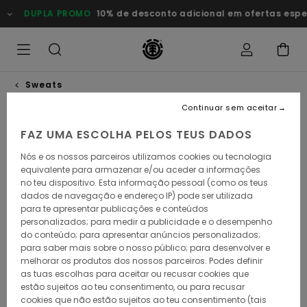
Avançar
DUPLA PROMO
10% de desconto adicional em ofertas especia
para
a
informação
do
produto
Sweats
Continuar sem aceitar
FAZ UMA ESCOLHA PELOS TEUS DADOS
Nós e os nossos parceiros utilizamos cookies ou tecnologia
equivalente para armazenar e/ou aceder a informações
no teu dispositivo. Esta informação pessoal (como os teus
dados de navegação e endereço IP) pode ser utilizada
para te apresentar publicações e conteúdos
personalizados; para medir a publicidade e o desempenho
do conteúdo; para apresentar anúncios personalizados;
para saber mais sobre o nosso público; para desenvolver e
melhorar os produtos dos nossos parceiros. Podes definir
as tuas escolhas para aceitar ou recusar cookies que
estão sujeitos ao teu consentimento, ou para recusar
cookies que não estão sujeitos ao teu consentimento (tais