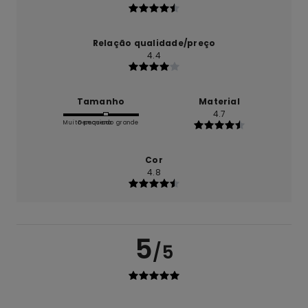
Relação qualidade/preço
4.4
Tamanho
Material
4.7
Muito pequeno
Demasiado grande
Cor
4.8
5
/5