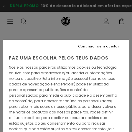
Avançar
DUPLA PROMO
10% de desconto adicional em ofertas especiais
para
a
informação
do
produto
Continuar sem aceitar
FAZ UMA ESCOLHA PELOS TEUS DADOS
Nós e os nossos parceiros utilizamos cookies ou tecnologia
equivalente para armazenar e/ou aceder a informações
no teu dispositivo. Esta informação pessoal (como os teus
dados de navegação e endereço IP) pode ser utilizada
para te apresentar publicações e conteúdos
personalizados; para medir a publicidade e o desempenho
do conteúdo; para apresentar anúncios personalizados;
para saber mais sobre o nosso público; para desenvolver e
melhorar os produtos dos nossos parceiros. Podes definir
as tuas escolhas para aceitar ou recusar cookies que
estão sujeitos ao teu consentimento, ou para recusar
cookies que não estão sujeitos ao teu consentimento (tais