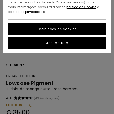
como certos cookies de medição de audiências). Para
mais informações, consulta a nossa
política de Cookies
e
política de privacidade
Definições de cookies
Aceitar tudo
T-Shirts
ORGANIC COTTON
Lowcase Pigment
T-shirt de manga curta Preto homem
4.6
(43 Avaliações)
ECO-BONUS
€ 35,00