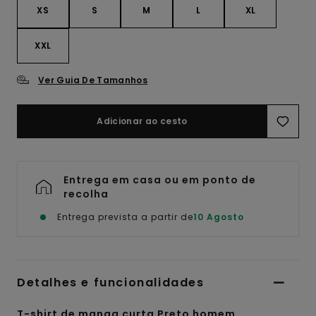
XS
S
M
L
XL
XXL
Ver Guia De Tamanhos
Adicionar ao cesto
Entrega em casa ou em ponto de
recolha
Entrega prevista a partir de
10 Agosto
Detalhes e funcionalidades
T-shirt de manga curta Preto homem