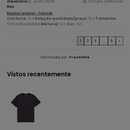
Alexandre
26. Junho 2026
Compra verificada
Ras
Mostrar original - Francês
Conforto
: 4
Relação qualidade/preço
: 5
Tamanho
:
/5
/5
Tamanho perfeito
Material
: 4
Cor
: 5
/5
/5
1
2
3
...
5
>
Verificado por
TrustVille
Vistos recentemente