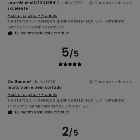
Jean-Michel12/01/1954
10. Julho 2026
Compra verificada
Excelente
Mostrar original - Francês
Conforto
: 5
Relação qualidade/preço
: 5
Tamanho
:
/5
/5
Demasiado grande
Cor
: 5
/5
Eu recomendo este produto
5
/5
Guillaume
6. Julho 2026
Compra verificada
muito bom e bem cortado
Mostrar original - Francês
Conforto
: 5
Relação qualidade/preço
: 5
Tamanho
:
/5
/5
Tamanho perfeito
Material
: 5
Cor
: 5
/5
/5
Eu recomendo este produto
2
/5