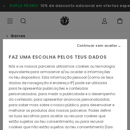
Avançar
DUPLA PROMO
10% de desconto adicional em ofertas especia
para
a
informação
do
produto
Gorros
Continuar sem aceitar
FAZ UMA ESCOLHA PELOS TEUS DADOS
Nós e os nossos parceiros utilizamos cookies ou tecnologia
equivalente para armazenar e/ou aceder a informações
no teu dispositivo. Esta informação pessoal (como os teus
dados de navegação e endereço IP) pode ser utilizada
para te apresentar publicações e conteúdos
personalizados; para medir a publicidade e o desempenho
do conteúdo; para apresentar anúncios personalizados;
para saber mais sobre o nosso público; para desenvolver e
melhorar os produtos dos nossos parceiros. Podes definir
as tuas escolhas para aceitar ou recusar cookies que
estão sujeitos ao teu consentimento, ou para recusar
cookies que não estão sujeitos ao teu consentimento (tais