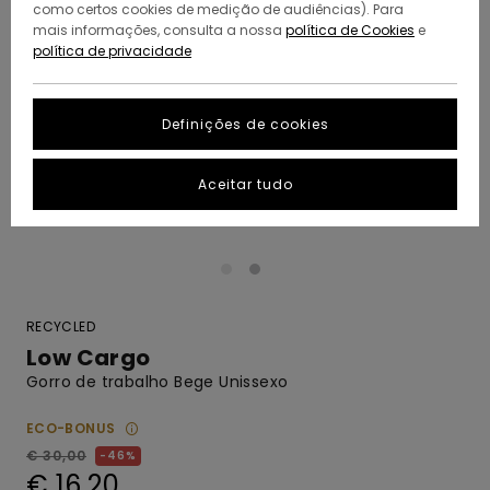
como certos cookies de medição de audiências). Para
mais informações, consulta a nossa
política de Cookies
e
política de privacidade
Definições de cookies
Aceitar tudo
RECYCLED
Low Cargo
Gorro de trabalho Bege Unissexo
ECO-BONUS
€ 30,00
46%
€ 16,20