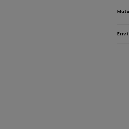
Mate
Env