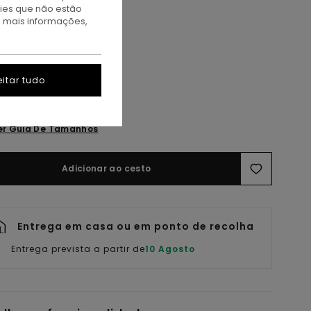
kies que não estão
a mais informações,
itar tudo
5
er Guia De Tamanhos
Adicionar ao cesto
Entrega em casa ou em ponto de recolha
Entrega prevista a partir de
10 Agosto