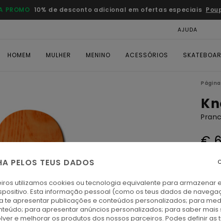
A PROMO
10% de desconto adicional em ofertas especiais
Pou
AJUDA
CAR
HOMEM
MULHER
MENINO
ACESSÓRIOS
SKATEBOA
Página 
Kn
Pran
€ 
HA PELOS TEUS DADOS
Paga 
C
1 PRA
iros utilizamos cookies ou tecnologia equivalente para armazenar 
spositivo. Esta informação pessoal (como os teus dados de navega
ra te apresentar publicações e conteúdos personalizados; para medi
A
Cor
eúdo; para apresentar anúncios personalizados; para saber mais 
lver e melhorar os produtos dos nossos parceiros. Podes definir as 