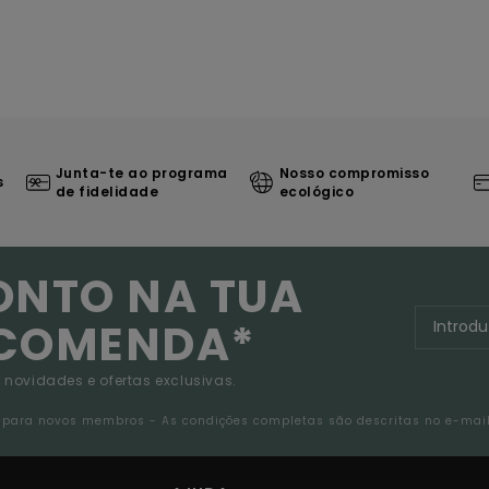
Junta-te ao programa
Nosso compromisso
s
de fidelidade
ecológico
ONTO NA TUA
NCOMENDA*
 novidades e ofertas exclusivas.
da para novos membros - As condições completas são descritas no e-mai