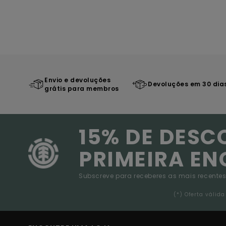
Envio e devoluções
Devoluções em 30 dia
grátis para membros
15% DE DESC
PRIMEIRA E
Subscreve para receberes as mais recentes
(*) Oferta váli