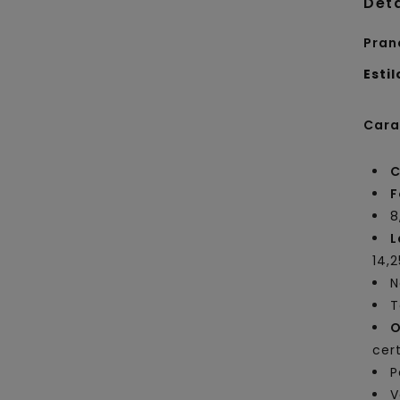
Det
Pran
Estil
Cara
C
F
8
L
14,2
N
T
O
cer
P
V