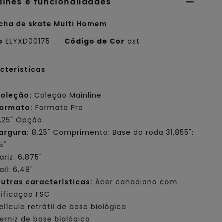
alhes e funcionalidades
cha de skate Multi Homem
o
ELYXD00175
Código de Cor
ast
cterísticas
oleção:
Coleção Mainline
ormato:
Formato Pro
,25" Opção:
argura:
8,25" Comprimento: Base da roda 31,855":
5"
ariz: 6,875"
ail: 6,48"
utras características:
Ácer canadiano com
tificação FSC
elícula retrátil de base biológica
erniz de base biológica