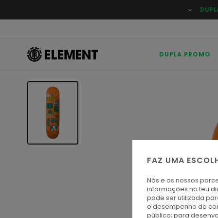
Avançar
DUPL
para
a
informação
do
produto
DUPLA PROMO
FAZ UMA ESCOL
Nós e os nossos parce
informações no teu di
pode ser utilizada pa
o desempenho do cont
público; para desenvo