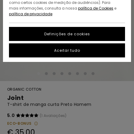
como certos cookies de medição de audiências). Para
mais informações, consulta a nossa
política de Cookies
e
política de privacidade
Definições de cookies
Aceitar tudo
ORGANIC COTTON
Joint
T-shirt de manga curta Preto Homem
5.0
(1 Avaliações)
ECO-BONUS
€ 35,00