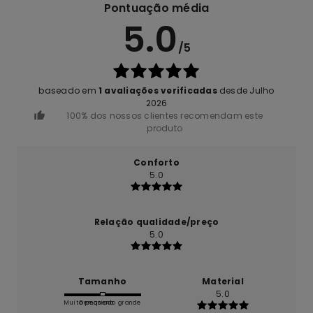
Pontuação média
5.0
/5
baseado em
1 avaliações verificadas
desde Julho
2026
100% dos nossos clientes recomendam este
produto
Conforto
5.0
Relação qualidade/preço
5.0
Tamanho
Material
5.0
Muito pequeno
Demasiado grande