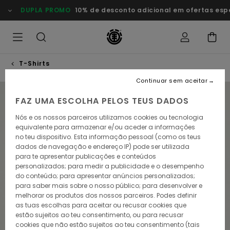
Avançar
DUPLA PROMO
10% de desconto adicional em ofertas esp
para
a
informação
do
produto
T-Shirts
Continuar sem aceitar
NOVO PRODUTO
FAZ UMA ESCOLHA PELOS TEUS DADOS
Nós e os nossos parceiros utilizamos cookies ou tecnologia
equivalente para armazenar e/ou aceder a informações
no teu dispositivo. Esta informação pessoal (como os teus
dados de navegação e endereço IP) pode ser utilizada
para te apresentar publicações e conteúdos
personalizados; para medir a publicidade e o desempenho
do conteúdo; para apresentar anúncios personalizados;
para saber mais sobre o nosso público; para desenvolver e
melhorar os produtos dos nossos parceiros. Podes definir
as tuas escolhas para aceitar ou recusar cookies que
estão sujeitos ao teu consentimento, ou para recusar
cookies que não estão sujeitos ao teu consentimento (tais