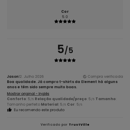
Cor
5.0
5
/5
Jason
12. Julho 2026
Compra verificada
Boa qualidade. Já compro t-shirts da Element há alguns
anos e têm sido sempre muito boas.
Mostrar original - Inglês
Conforto
: 5
Relação qualidade/preço
: 5
Tamanho
:
/5
/5
Tamanho perfeito
Material
: 5
Cor
: 5
/5
/5
Eu recomendo este produto
Verificado por
TrustVille