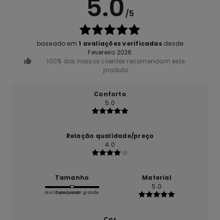
5.0
/5
baseado em
1 avaliações verificadas
desde
Fevereiro 2026
100% dos nossos clientes recomendam este
produto
Conforto
5.0
Relação qualidade/preço
4.0
Tamanho
Material
5.0
Muito pequeno
Demasiado grande
Cor