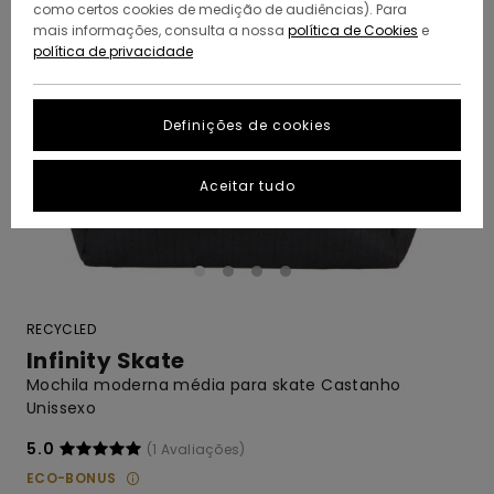
como certos cookies de medição de audiências). Para
mais informações, consulta a nossa
política de Cookies
e
política de privacidade
Definições de cookies
Aceitar tudo
RECYCLED
Infinity Skate
Mochila moderna média para skate Castanho
Unissexo
5.0
(1 Avaliações)
ECO-BONUS