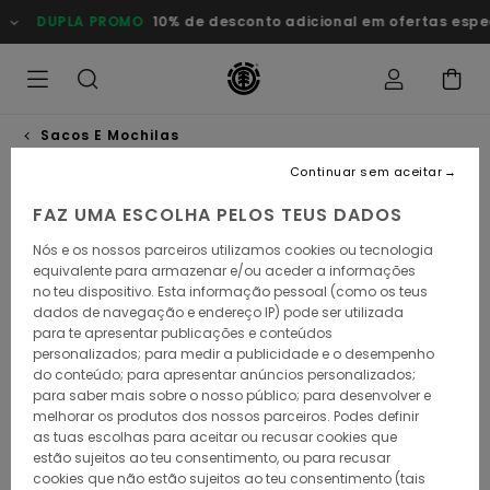
Avançar
DUPLA PROMO
10% de desconto adicional em ofertas esp
para
a
informação
do
produto
Sacos E Mochilas
Continuar sem aceitar
FAZ UMA ESCOLHA PELOS TEUS DADOS
Nós e os nossos parceiros utilizamos cookies ou tecnologia
equivalente para armazenar e/ou aceder a informações
no teu dispositivo. Esta informação pessoal (como os teus
dados de navegação e endereço IP) pode ser utilizada
para te apresentar publicações e conteúdos
personalizados; para medir a publicidade e o desempenho
do conteúdo; para apresentar anúncios personalizados;
para saber mais sobre o nosso público; para desenvolver e
melhorar os produtos dos nossos parceiros. Podes definir
as tuas escolhas para aceitar ou recusar cookies que
estão sujeitos ao teu consentimento, ou para recusar
cookies que não estão sujeitos ao teu consentimento (tais