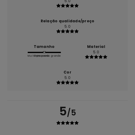
5.0
Relação qualidade/preço
5.0
Tamanho
Material
5.0
Muito pequeno
Demasiado grande
Cor
5.0
5
/5