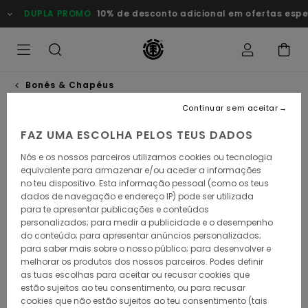
Avançar
DUPLA PROMO
10% de desconto adicional em ofertas especia
para
a
informação
do
produto
Bonés & Chapéus
Continuar sem aceitar
FAZ UMA ESCOLHA PELOS TEUS DADOS
Nós e os nossos parceiros utilizamos cookies ou tecnologia
equivalente para armazenar e/ou aceder a informações
no teu dispositivo. Esta informação pessoal (como os teus
dados de navegação e endereço IP) pode ser utilizada
para te apresentar publicações e conteúdos
personalizados; para medir a publicidade e o desempenho
do conteúdo; para apresentar anúncios personalizados;
para saber mais sobre o nosso público; para desenvolver e
melhorar os produtos dos nossos parceiros. Podes definir
as tuas escolhas para aceitar ou recusar cookies que
estão sujeitos ao teu consentimento, ou para recusar
cookies que não estão sujeitos ao teu consentimento (tais