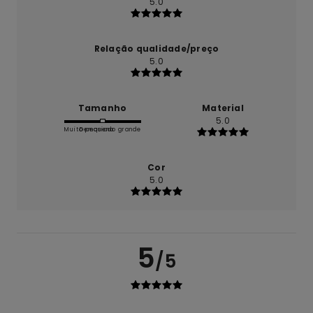
5.0
Relação qualidade/preço
5.0
Tamanho
Material
5.0
Muito pequeno
Demasiado grande
Cor
5.0
5
/5