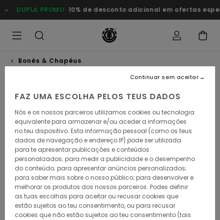
Avançar
DUPLA PROMO
10% de desconto adicional em ofertas especia
para
a
informação
do
produto
Bonés & Chapéus
Continuar sem aceitar
FAZ UMA ESCOLHA PELOS TEUS DADOS
Nós e os nossos parceiros utilizamos cookies ou tecnologia
equivalente para armazenar e/ou aceder a informações
no teu dispositivo. Esta informação pessoal (como os teus
dados de navegação e endereço IP) pode ser utilizada
para te apresentar publicações e conteúdos
personalizados; para medir a publicidade e o desempenho
do conteúdo; para apresentar anúncios personalizados;
para saber mais sobre o nosso público; para desenvolver e
melhorar os produtos dos nossos parceiros. Podes definir
as tuas escolhas para aceitar ou recusar cookies que
estão sujeitos ao teu consentimento, ou para recusar
cookies que não estão sujeitos ao teu consentimento (tais