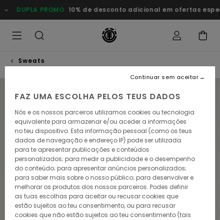
Avançar
DUPLA PROMO
10% de desconto adicional em ofertas esp
para
a
informação
do
produto
Sweats
Continuar sem aceitar
NOVO PRODUTO
FAZ UMA ESCOLHA PELOS TEUS DADOS
Nós e os nossos parceiros utilizamos cookies ou tecnologia
equivalente para armazenar e/ou aceder a informações
no teu dispositivo. Esta informação pessoal (como os teus
dados de navegação e endereço IP) pode ser utilizada
para te apresentar publicações e conteúdos
personalizados; para medir a publicidade e o desempenho
do conteúdo; para apresentar anúncios personalizados;
para saber mais sobre o nosso público; para desenvolver e
melhorar os produtos dos nossos parceiros. Podes definir
as tuas escolhas para aceitar ou recusar cookies que
estão sujeitos ao teu consentimento, ou para recusar
cookies que não estão sujeitos ao teu consentimento (tais