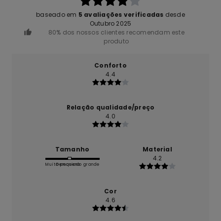
baseado em
5 avaliações verificadas
desde
Outubro 2025
80% dos nossos clientes recomendam este
produto
Conforto
4.4
Relação qualidade/preço
4.0
Tamanho
Material
4.2
Muito pequeno
Demasiado grande
Cor
4.6