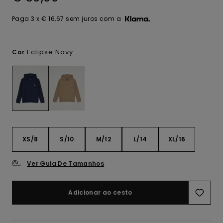
Paga 3 x € 16,67 sem juros com a
Eclipse Navy
Cor
XS/8
S/10
M/12
L/14
XL/16
Ver Guia De Tamanhos
Adicionar ao cesto