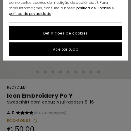
como certos cookies de medição de audiências). Para
mais informações, consulta a nossa
política de Cookies
e
política de privacidade
Definições de cookies
Aceitar tudo
RECYCLED
Icon Embroidery Po Y
Sweatshirt com capuz Azul rapazes 8-16
4.0
(5 Avaliações)
ECO-BONUS
€ 50,00