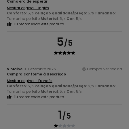
Como era de esperar
Mostrar original - Inglês
Conforto
: 5
Relação qualidade/preço
: 5
Tamanho
:
/5
/5
Tamanho perfeito
Material
: 5
Cor
: 5
/5
/5
Eu recomendo este produto
5
/5
Violaine
10. Dezembro 2025
Compra verificada
Compra conforme à descrição
Mostrar original - Francês
Conforto
: 5
Relação qualidade/preço
: 5
Tamanho
:
/5
/5
Tamanho perfeito
Material
: 5
Cor
: 5
/5
/5
Eu recomendo este produto
1
/5