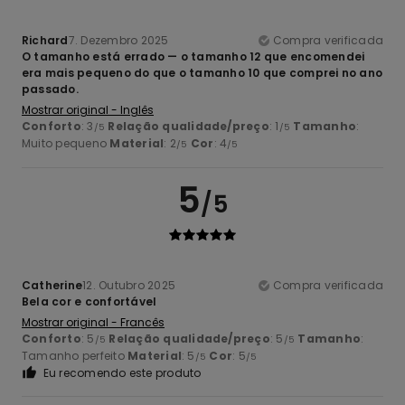
Richard
7. Dezembro 2025
Compra verificada
O tamanho está errado — o tamanho 12 que encomendei
era mais pequeno do que o tamanho 10 que comprei no ano
passado.
Mostrar original - Inglês
Conforto
: 3
Relação qualidade/preço
: 1
Tamanho
:
/5
/5
Muito pequeno
Material
: 2
Cor
: 4
/5
/5
5
/5
Catherine
12. Outubro 2025
Compra verificada
Bela cor e confortável
Mostrar original - Francês
Conforto
: 5
Relação qualidade/preço
: 5
Tamanho
:
/5
/5
Tamanho perfeito
Material
: 5
Cor
: 5
/5
/5
Eu recomendo este produto