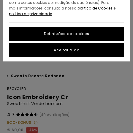
como certos cookies de medição de audiências). Para
mais informações, consulta a nossa
política de Cookies
e
política de privacidade
Definições de cookies
Aceitar tudo
Sweats Decote Redondo
RECYCLED
Icon Embroidery Cr
Sweatshirt Verde homem
4.7
(40 Avaliações)
ECO-BONUS
€ 60,00
46%