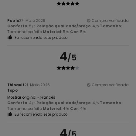
Pablo
27. Maio 2026
Compra verificada
Conforto
: 5
Relação qualidade/preço
: 4
Tamanho
:
/5
/5
Tamanho perfeito
Material
: 5
Cor
: 5
/5
/5
Eu recomendo este produto
4
/5
Thibault
21. Maio 2026
Compra verificada
Topo
Mostrar original - Francês
Conforto
: 4
Relação qualidade/preço
: 4
Tamanho
:
/5
/5
Tamanho perfeito
Material
: 4
Cor
: 4
/5
/5
Eu recomendo este produto
4
/5