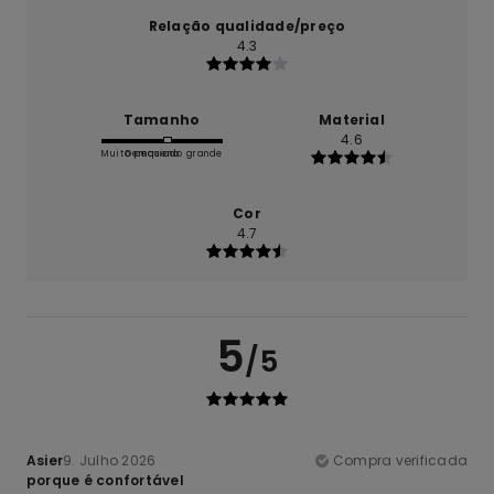
Relação qualidade/preço
4.3
Tamanho
Material
4.6
Muito pequeno
Demasiado grande
Cor
4.7
5
/5
Asier
9. Julho 2026
Compra verificada
porque é confortável