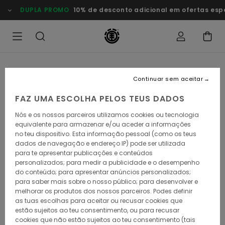
Avançar
DUPLA PROMO
10% de desconto adicional em ofertas especiai
para
a
informação
do
produto
Continuar sem aceitar
FAZ UMA ESCOLHA PELOS TEUS DADOS
Nós e os nossos parceiros utilizamos cookies ou tecnologia
equivalente para armazenar e/ou aceder a informações
no teu dispositivo. Esta informação pessoal (como os teus
dados de navegação e endereço IP) pode ser utilizada
para te apresentar publicações e conteúdos
personalizados; para medir a publicidade e o desempenho
do conteúdo; para apresentar anúncios personalizados;
para saber mais sobre o nosso público; para desenvolver e
melhorar os produtos dos nossos parceiros. Podes definir
as tuas escolhas para aceitar ou recusar cookies que
estão sujeitos ao teu consentimento, ou para recusar
cookies que não estão sujeitos ao teu consentimento (tais