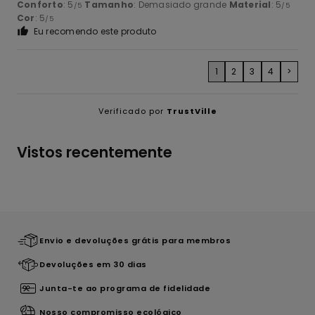
Conforto
: 5
Tamanho
: Demasiado grande
Material
: 5
/5
/5
Cor
: 5
/5
Eu recomendo este produto
1
2
3
4
>
Verificado por
TrustVille
Vistos recentemente
Envio e devoluções grátis para membros
Devoluções em 30 dias
Junta-te ao programa de fidelidade
Nosso compromisso ecológico