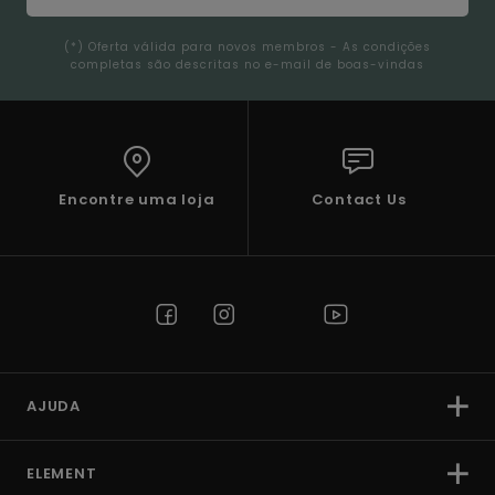
(*) Oferta válida para novos membros - As condições
completas são descritas no e-mail de boas-vindas
Encontre uma loja
Contact Us
AJUDA
ELEMENT