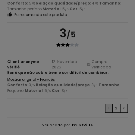
Conforto
: 5
Relação qualidade/preço
: 4
Tamanho
:
/5
/5
Tamanho perfeito
Material
: 5
Cor
: 5
/5
/5
Eu recomendo este produto
3
/5
Client anonyme
12. Novembro
Compra
vérifié
2025
verificada
Boné que não cobre bem e cor difícil de combinar.
Mostrar original - Francês
Conforto
: 3
Relação qualidade/preço
: 3
Tamanho
:
/5
/5
Pequeno
Material
: 5
Cor
: 3
/5
/5
1
2
>
Verificado por
TrustVille