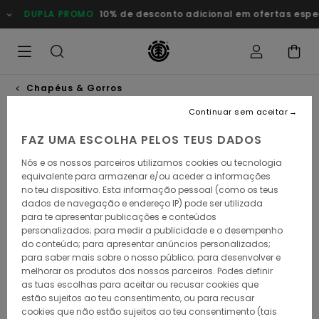
Avançar
DUPLA PROMO
10% de desconto adicional em ofertas esp
para
a
informação
do
produto
Chapéus & Gorros
Continuar sem aceitar
NOVO PRODUTO
FAZ UMA ESCOLHA PELOS TEUS DADOS
Nós e os nossos parceiros utilizamos cookies ou tecnologia
equivalente para armazenar e/ou aceder a informações
no teu dispositivo. Esta informação pessoal (como os teus
dados de navegação e endereço IP) pode ser utilizada
para te apresentar publicações e conteúdos
personalizados; para medir a publicidade e o desempenho
do conteúdo; para apresentar anúncios personalizados;
para saber mais sobre o nosso público; para desenvolver e
melhorar os produtos dos nossos parceiros. Podes definir
as tuas escolhas para aceitar ou recusar cookies que
estão sujeitos ao teu consentimento, ou para recusar
cookies que não estão sujeitos ao teu consentimento (tais