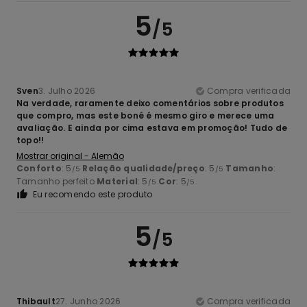
5
/5
Sven
3. Julho 2026
Compra verificada
Na verdade, raramente deixo comentários sobre produtos
que compro, mas este boné é mesmo giro e merece uma
avaliação. E ainda por cima estava em promoção! Tudo de
topo!!
Mostrar original - Alemão
Conforto
: 5
Relação qualidade/preço
: 5
Tamanho
:
/5
/5
Tamanho perfeito
Material
: 5
Cor
: 5
/5
/5
Eu recomendo este produto
5
/5
Thibault
27. Junho 2026
Compra verificada