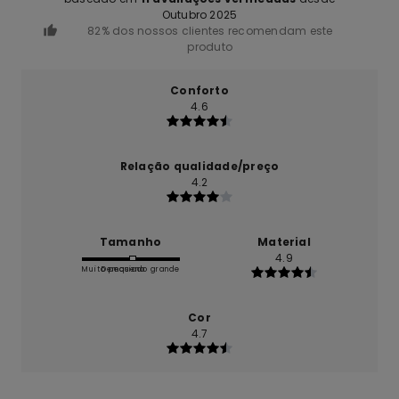
Outubro 2025
82% dos nossos clientes recomendam este
produto
Conforto
4.6
Relação qualidade/preço
4.2
Tamanho
Material
4.9
Muito pequeno
Demasiado grande
Cor
4.7