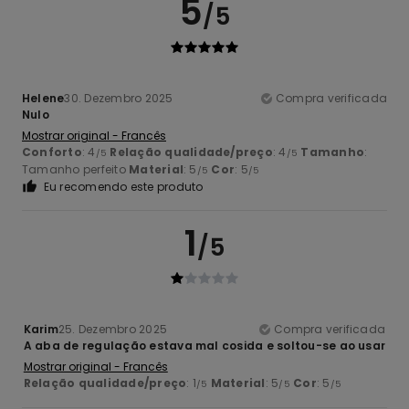
5
/5
Helene
30. Dezembro 2025
Compra verificada
Nulo
Mostrar original - Francês
Conforto
: 4
Relação qualidade/preço
: 4
Tamanho
:
/5
/5
Tamanho perfeito
Material
: 5
Cor
: 5
/5
/5
Eu recomendo este produto
1
/5
Karim
25. Dezembro 2025
Compra verificada
A aba de regulação estava mal cosida e soltou-se ao usar
Mostrar original - Francês
Relação qualidade/preço
: 1
Material
: 5
Cor
: 5
/5
/5
/5