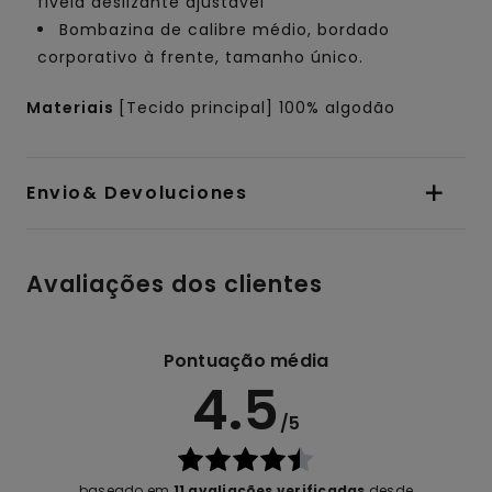
fivela deslizante ajustável
Bombazina de calibre médio, bordado
corporativo à frente, tamanho único.
Materiais
[Tecido principal] 100% algodão
Envio& Devoluciones
Avaliações dos clientes
Pontuação média
4.5
/5
baseado em
11 avaliações verificadas
desde