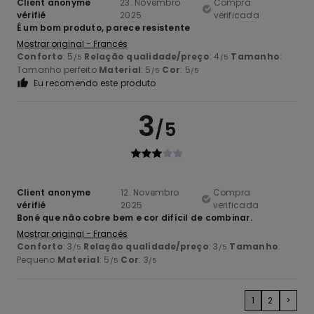
Client anonyme
23. Novembro
Compra
vérifié
2025
verificada
É um bom produto, parece resistente
Mostrar original - Francês
Conforto
: 5
Relação qualidade/preço
: 4
Tamanho
:
/5
/5
Tamanho perfeito
Material
: 5
Cor
: 5
/5
/5
Eu recomendo este produto
3
/5
Client anonyme
12. Novembro
Compra
vérifié
2025
verificada
Boné que não cobre bem e cor difícil de combinar.
Mostrar original - Francês
Conforto
: 3
Relação qualidade/preço
: 3
Tamanho
:
/5
/5
Pequeno
Material
: 5
Cor
: 3
/5
/5
1
2
>