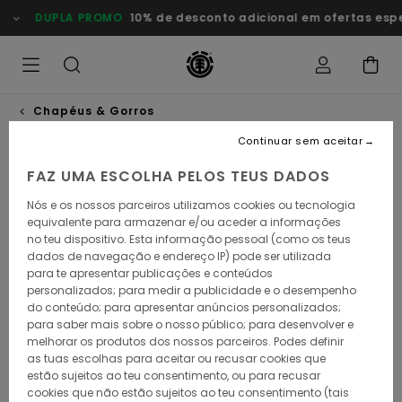
Avançar
DUPLA PROMO
10% de desconto adicional em ofertas especiais
para
a
informação
do
produto
Chapéus & Gorros
Continuar sem aceitar
FAZ UMA ESCOLHA PELOS TEUS DADOS
Nós e os nossos parceiros utilizamos cookies ou tecnologia
equivalente para armazenar e/ou aceder a informações
no teu dispositivo. Esta informação pessoal (como os teus
dados de navegação e endereço IP) pode ser utilizada
para te apresentar publicações e conteúdos
personalizados; para medir a publicidade e o desempenho
do conteúdo; para apresentar anúncios personalizados;
para saber mais sobre o nosso público; para desenvolver e
melhorar os produtos dos nossos parceiros. Podes definir
as tuas escolhas para aceitar ou recusar cookies que
estão sujeitos ao teu consentimento, ou para recusar
cookies que não estão sujeitos ao teu consentimento (tais