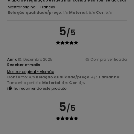
A aba de regulação estava mal cosida e soltou-se ao usar
Mostrar original - Francês
Relação qualidade/preço
: 1
Material
: 5
Cor
: 5
/5
/5
/5
5
/5
Anna
10. Dezembro 2025
Compra verificada
Receber e-mails
Mostrar original - Alemão
Conforto
: 4
Relação qualidade/preço
: 4
Tamanho
:
/5
/5
Tamanho perfeito
Material
: 4
Cor
: 4
/5
/5
Eu recomendo este produto
5
/5