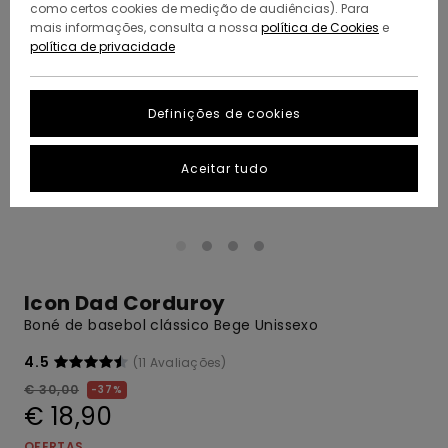
como certos cookies de medição de audiências). Para
mais informações, consulta a nossa
política de Cookies
e
política de privacidade
Definições de cookies
Aceitar tudo
Icon Dad Corduroy
Boné de basebol clássico Bege Unissexo
4.5
(11 Avaliações)
€ 30,00
37%
€ 18,90
OFERTAS