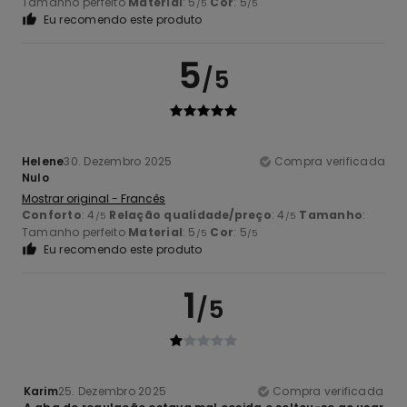
Tamanho perfeito
Material
: 5
Cor
: 5
/5
/5
Eu recomendo este produto
5
/5
Helene
30. Dezembro 2025
Compra verificada
Nulo
Mostrar original - Francês
Conforto
: 4
Relação qualidade/preço
: 4
Tamanho
:
/5
/5
Tamanho perfeito
Material
: 5
Cor
: 5
/5
/5
Eu recomendo este produto
1
/5
Karim
25. Dezembro 2025
Compra verificada