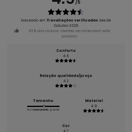
/5
baseado em
11 avaliações verificadas
desde
Outubro 2025
82% dos nossos clientes recomendam este
produto
Conforto
4.6
Relação qualidade/preço
4.2
Tamanho
Material
4.9
Muito pequeno
Demasiado grande
Cor
4.7