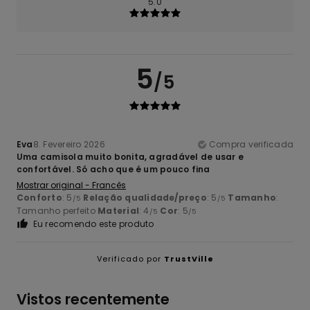
5.0
5
/5
Eva
8. Fevereiro 2026
Compra verificada
Uma camisola muito bonita, agradável de usar e
confortável. Só acho que é um pouco fina
Mostrar original - Francês
Conforto
: 5
Relação qualidade/preço
: 5
Tamanho
:
/5
/5
Tamanho perfeito
Material
: 4
Cor
: 5
/5
/5
Eu recomendo este produto
Verificado por
TrustVille
Vistos recentemente