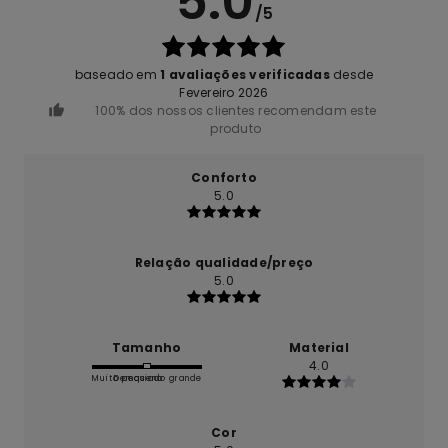
5.0
/5
baseado em
1 avaliações verificadas
desde
Fevereiro 2026
100% dos nossos clientes recomendam este
produto
Conforto
5.0
Relação qualidade/preço
5.0
Tamanho
Material
4.0
Muito pequeno
Demasiado grande
Cor