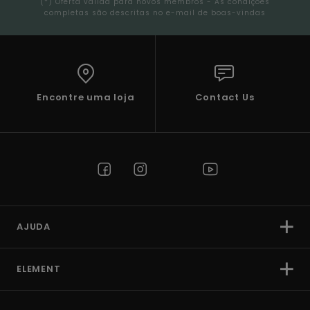
(*) Oferta válida para novos membros - As condições
completas são descritas no e-mail de boas-vindas
Encontre uma loja
Contact Us
AJUDA
ELEMENT