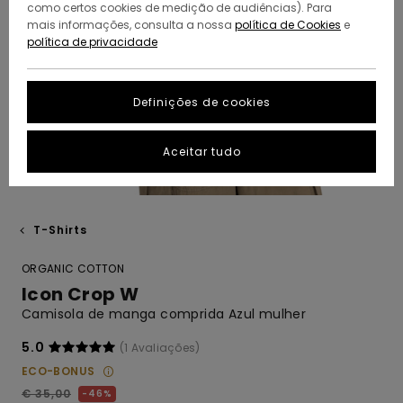
como certos cookies de medição de audiências). Para
mais informações, consulta a nossa
política de Cookies
e
política de privacidade
Definições de cookies
Aceitar tudo
T-Shirts
ORGANIC COTTON
Icon Crop W
Camisola de manga comprida Azul mulher
5.0
(1 Avaliações)
ECO-BONUS
€ 35,00
46%