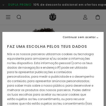
Avançar
DUPLA PROMO
10% de desconto adicional em ofertas especia
para
a
informação
do
produto
Continuar sem aceitar
FAZ UMA ESCOLHA PELOS TEUS DADOS
Nós e os nossos parceiros utilizamos cookies ou tecnologia
equivalente para armazenar e/ou aceder a informações
no teu dispositivo. Esta informação pessoal (como os teus
dados de navegação e endereço IP) pode ser utilizada
para te apresentar publicações e conteúdos
personalizados; para medir a publicidade e o desempenho
do conteúdo; para apresentar anúncios personalizados;
para saber mais sobre o nosso público; para desenvolver e
melhorar os produtos dos nossos parceiros. Podes definir
as tuas escolhas para aceitar ou recusar cookies que
estão sujeitos ao teu consentimento, ou para recusar
cookies que não estão sujeitos ao teu consentimento (tais