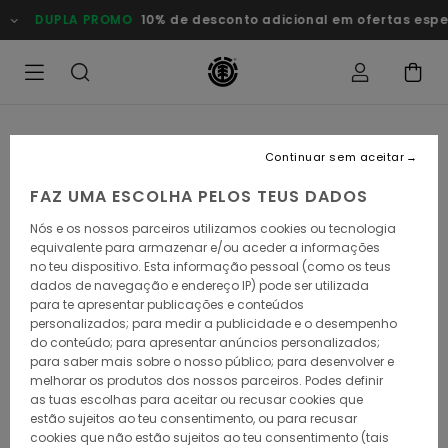
Avançar
DUPLA PROMO
10% de desconto adicional em ofertas especiai
para
a
informação
do
produto
Continuar sem aceitar
FAZ UMA ESCOLHA PELOS TEUS DADOS
Nós e os nossos parceiros utilizamos cookies ou tecnologia
equivalente para armazenar e/ou aceder a informações
no teu dispositivo. Esta informação pessoal (como os teus
dados de navegação e endereço IP) pode ser utilizada
para te apresentar publicações e conteúdos
personalizados; para medir a publicidade e o desempenho
do conteúdo; para apresentar anúncios personalizados;
para saber mais sobre o nosso público; para desenvolver e
melhorar os produtos dos nossos parceiros. Podes definir
as tuas escolhas para aceitar ou recusar cookies que
estão sujeitos ao teu consentimento, ou para recusar
cookies que não estão sujeitos ao teu consentimento (tais