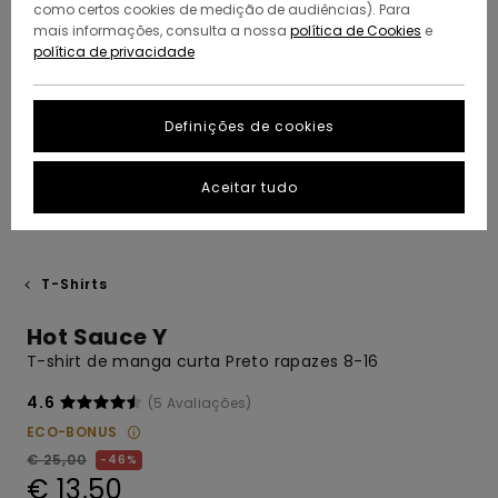
como certos cookies de medição de audiências). Para
mais informações, consulta a nossa
política de Cookies
e
política de privacidade
Definições de cookies
Aceitar tudo
T-Shirts
Hot Sauce Y
T-shirt de manga curta Preto rapazes 8-16
4.6
(5 Avaliações)
ECO-BONUS
€ 25,00
46%
€ 13,50