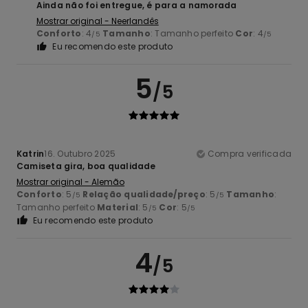
Ainda não foi entregue, é para a namorada
Mostrar original - Neerlandês
Conforto
: 4
Tamanho
: Tamanho perfeito
Cor
: 4
/5
/5
Eu recomendo este produto
5
/5
Katrin
16. Outubro 2025
Compra verificada
Camiseta gira, boa qualidade
Mostrar original - Alemão
Conforto
: 5
Relação qualidade/preço
: 5
Tamanho
:
/5
/5
Tamanho perfeito
Material
: 5
Cor
: 5
/5
/5
Eu recomendo este produto
4
/5