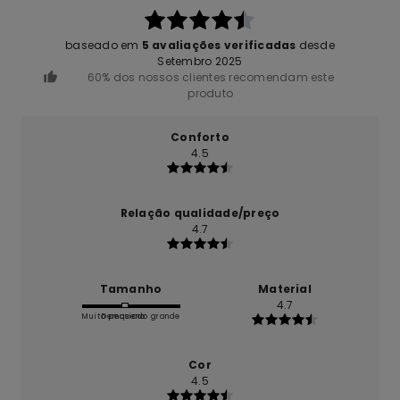
baseado em
5 avaliações verificadas
desde
Setembro 2025
60% dos nossos clientes recomendam este
produto
Conforto
4.5
Relação qualidade/preço
4.7
Tamanho
Material
4.7
Muito pequeno
Demasiado grande
Cor
4.5