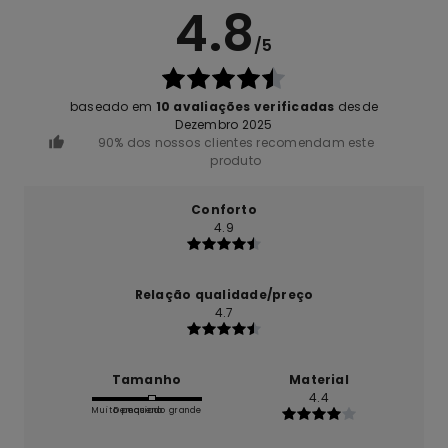
4.8
/5
baseado em
10 avaliações verificadas
desde
Dezembro 2025
90% dos nossos clientes recomendam este
produto
Conforto
4.9
Relação qualidade/preço
4.7
Tamanho
Material
4.4
Muito pequeno
Demasiado grande