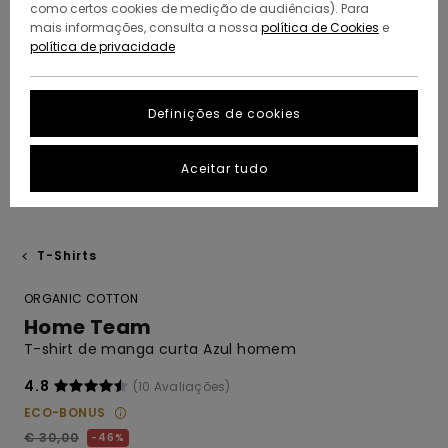
como certos cookies de medição de audiências). Para
mais informações, consulta a nossa
política de Cookies
e
política de privacidade
Definições de cookies
Aceitar tudo
T-Shirts
ORGANIC COTTON
Home Team
T-shirt de manga curta Azul homem
4.8
(10 Avaliações)
ECO-BONUS
€ 30,00
46%