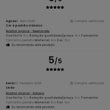
Agnes
8. Abril 2026
Compra verificada
Cor e padrão clássico
Mostrar original - Neerlandês
Conforto
: 5
Relação qualidade/preço
: 4
Tamanho
:
/5
/5
Tamanho perfeito
Material
: 4
Cor
: 5
/5
/5
Eu recomendo este produto
5
/5
Kevin
22. Fevereiro 2026
Compra verificada
Lindo
Mostrar original - Italiano
Conforto
: 5
Relação qualidade/preço
: 5
Tamanho
:
/5
/5
Tamanho perfeito
Material
: 5
Cor
: 5
/5
/5
Eu recomendo este produto