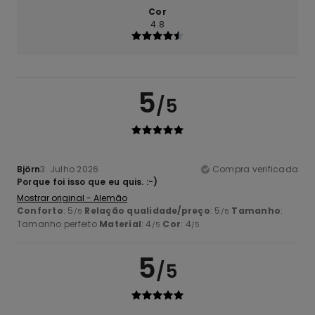
Cor
4.8
5
/5
Björn
3. Julho 2026
Compra verificada
Porque foi isso que eu quis. :-)
Mostrar original - Alemão
Conforto
: 5
Relação qualidade/preço
: 5
Tamanho
:
/5
/5
Tamanho perfeito
Material
: 4
Cor
: 4
/5
/5
5
/5