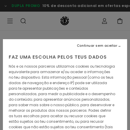
Avançar
DUPLA PROMO
10% de desconto adicional em ofertas esp
para
a
informação
do
produto
Continuar sem aceitar
FAZ UMA ESCOLHA PELOS TEUS DADOS
Nós e os nossos parceiros utilizamos cookies ou tecnologia
equivalente para armazenar e/ou aceder a informações
no teu dispositivo. Esta informação pessoal (como os teus
dados de navegação e endereço IP) pode ser utilizada
para te apresentar publicações e conteúdos
personalizados; para medir a publicidade e o desempenho
do conteúdo; para apresentar anúncios personalizados;
para saber mais sobre o nosso público; para desenvolver e
melhorar os produtos dos nossos parceiros. Podes definir
as tuas escolhas para aceitar ou recusar cookies que
estão sujeitos ao teu consentimento, ou para recusar
cookies que não estão sujeitos ao teu consentimento (tais