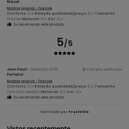
Níquel
Mostrar original - Francês
Conforto
: 5
Relação qualidade/preço
: 5
Tamanho
:
/5
/5
Grande
Material
: 5
Cor
: 5
/5
/5
Eu recomendo este produto
5
/5
Jean Paul
9. Dezembro 2025
Compra verificada
Perfeito!
Mostrar original - Francês
Conforto
: 5
Relação qualidade/preço
: 5
Tamanho
:
/5
/5
Tamanho perfeito
Material
: 4
Cor
: 5
/5
/5
Eu recomendo este produto
Verificado por
TrustVille
Vistos recentemente