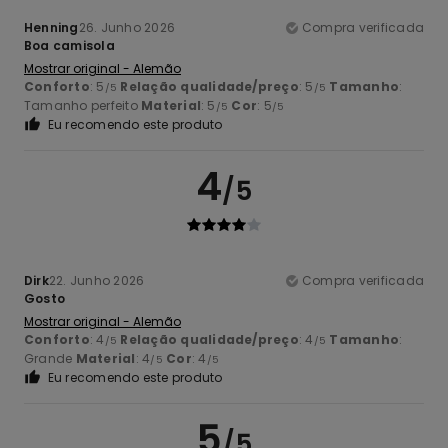
Henning
26. Junho 2026
Compra verificada
Boa camisola
Mostrar original - Alemão
Conforto
: 5
Relação qualidade/preço
: 5
Tamanho
:
/5
/5
Tamanho perfeito
Material
: 5
Cor
: 5
/5
/5
Eu recomendo este produto
4
/5
Dirk
22. Junho 2026
Compra verificada
Gosto
Mostrar original - Alemão
Conforto
: 4
Relação qualidade/preço
: 4
Tamanho
:
/5
/5
Grande
Material
: 4
Cor
: 4
/5
/5
Eu recomendo este produto
5
/5