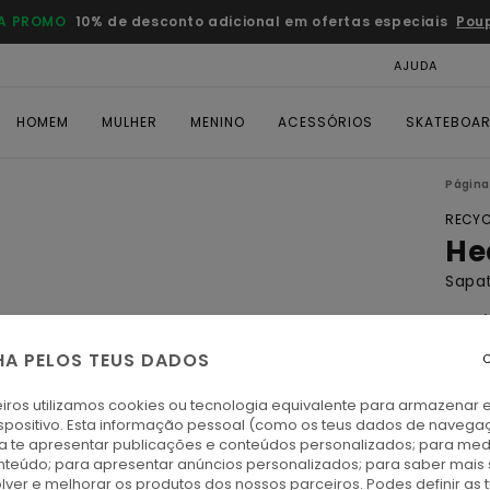
A PROMO
10% de desconto adicional em ofertas especiais
Pou
AJUDA
CAR
HOMEM
MULHER
MENINO
ACESSÓRIOS
SKATEBOA
Página 
RECYC
He
Sapat
4.8
ECO-
HA PELOS TEUS DADOS
C
€ 7
iros utilizamos cookies ou tecnologia equivalente para armazenar 
spositivo. Esta informação pessoal (como os teus dados de navega
Paga 
ra te apresentar publicações e conteúdos personalizados; para medi
eúdo; para apresentar anúncios personalizados; para saber mais 
lver e melhorar os produtos dos nossos parceiros. Podes definir as 