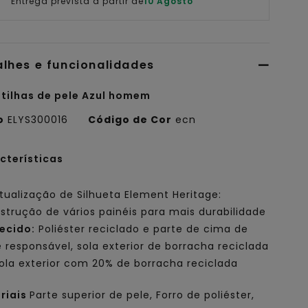
Entrega prevista a partir de
10 Agosto
alhes e funcionalidades
tilhas de pele Azul homem
o
ELYS300016
Código de Cor
ecn
cterísticas
tualização de Silhueta Element Heritage:
strução de vários painéis para mais durabilidade
ecido:
Poliéster reciclado e parte de cima de
e responsável, sola exterior de borracha reciclada
ola exterior com 20% de borracha reciclada
riais
Parte superior de pele, Forro de poliéster,