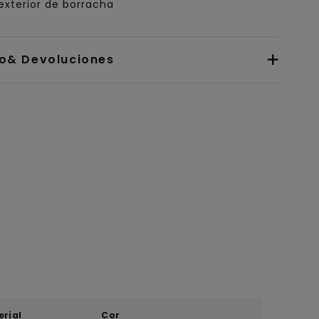
exterior de borracha
io& Devoluciones
erial
Cor