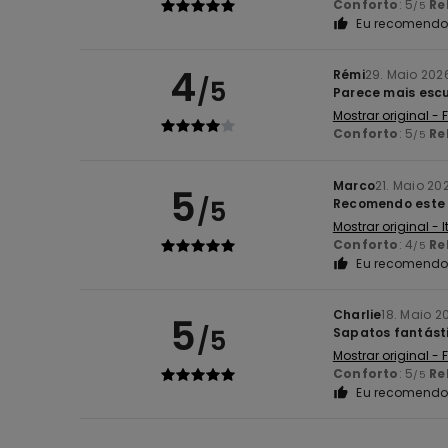
Conforto
: 5
Re
/5
Eu recomendo 
4
Rémi
29. Maio 202
/5
Parece mais escu
Mostrar original -
Conforto
: 5
Re
/5
Marco
21. Maio 20
5
/5
Recomendo este
Mostrar original - 
Conforto
: 4
Re
/5
Eu recomendo 
Charlie
18. Maio 2
5
/5
Sapatos fantást
Mostrar original -
Conforto
: 5
Re
/5
Eu recomendo 