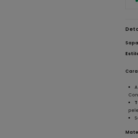
Det
Sapa
Estil
Cara
A
Con
T
pel
S
Mate