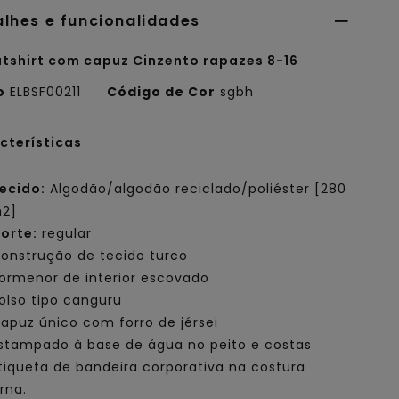
alhes e funcionalidades
tshirt com capuz Cinzento rapazes 8-16
o
ELBSF00211
Código de Cor
sgbh
cterísticas
ecido:
Algodão/algodão reciclado/poliéster [280
2]
orte:
regular
onstrução de tecido turco
ormenor de interior escovado
olso tipo canguru
apuz único com forro de jérsei
stampado à base de água no peito e costas
tiqueta de bandeira corporativa na costura
rna.