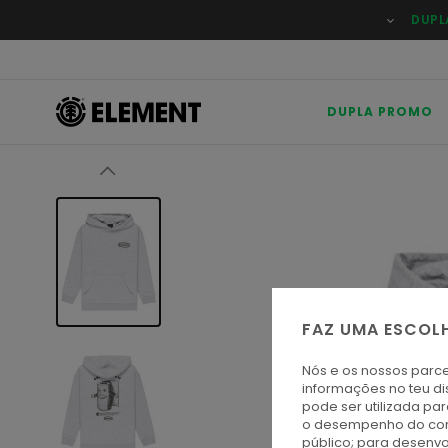
Avançar
DUPL
para
a
informação
do
produto
DUPLA PROMO
FAZ UMA ESCOL
Nós e os nossos parce
informações no teu di
pode ser utilizada pa
o desempenho do cont
público; para desenvo