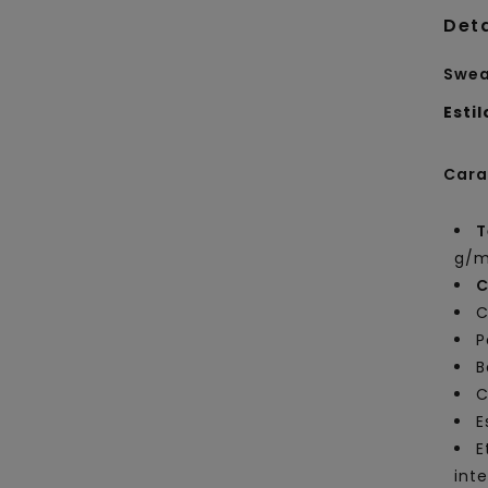
Det
Swea
Estil
Cara
T
g/m
C
C
P
B
C
E
E
inte