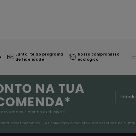
Junta-te ao programa
Nosso compromisso
s
de fidelidade
ecológico
ONTO NA TUA
NCOMENDA*
 novidades e ofertas exclusivas.
da para novos membros - As condições completas são descritas no e-mai