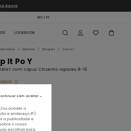
pa Agora
TÃO PRESENTE
PRT / PT
LOCALIZADOR DE LOJAS
RDS
LOOKBOOK
De Início
Menino
Roupas
Sweats
p It Po Y
shirt com capuz Cinzento rapazes 8-16
BONUS
00
46%
2,40
ontinuar sem aceitar
TAS
e/ou aceder a
A PROMO 10% EXTRA
ção e endereço IP)
r a publicidade e
sobre o nosso
id Grey Heather
tuas escolhas para