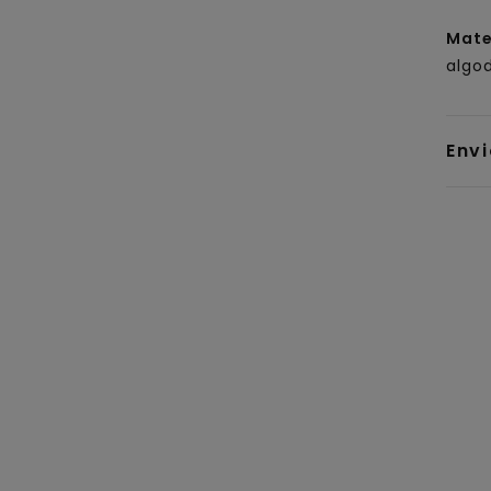
Mate
algod
Env