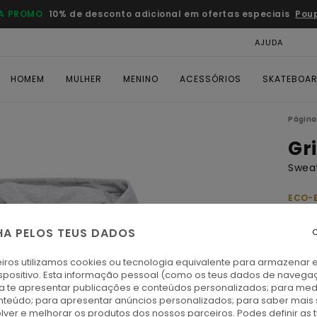
A PROMO
10% de desconto adicional em ofertas especiais
Pou
AJUDA
CAR
HOMEM
MULHER
MENINO
ACESSÓRIOS
SKATEBOA
Página 
Gri
Sweat
ECO-
€ 60,
€ 3
HA PELOS TEUS DADOS
C
OFER
iros utilizamos cookies ou tecnologia equivalente para armazenar 
DUPL
spositivo. Esta informação pessoal (como os teus dados de navega
ra te apresentar publicações e conteúdos personalizados; para medi
eúdo; para apresentar anúncios personalizados; para saber mais 
M
Cor
lver e melhorar os produtos dos nossos parceiros. Podes definir as 