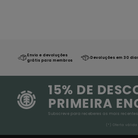
Envio e devoluções
Devoluções em 30 dia
grátis para membros
15% DE DESC
PRIMEIRA E
Subscreve para receberes as mais recentes
(*) Oferta váli