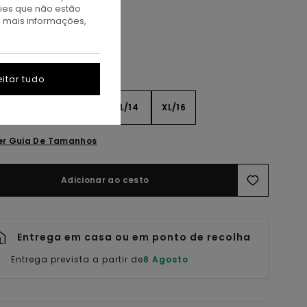
kies que não estão
a mais informações,
itar tudo
8
S/10
M/12
L/14
XL/16
er Guia De Tamanhos
Adicionar ao cesto
Entrega em casa ou em ponto de recolha
Entrega prevista a partir de
8 Agosto