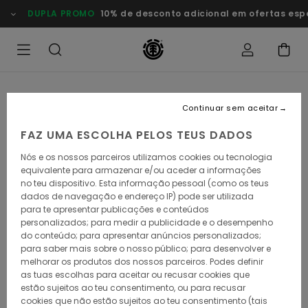
Avançar
DUPLA PROMO
10% de desconto adicional em ofertas esp
para
a
informação
do
produto
Continuar sem aceitar
FAZ UMA ESCOLHA PELOS TEUS DADOS
Nós e os nossos parceiros utilizamos cookies ou tecnologia
equivalente para armazenar e/ou aceder a informações
no teu dispositivo. Esta informação pessoal (como os teus
dados de navegação e endereço IP) pode ser utilizada
para te apresentar publicações e conteúdos
personalizados; para medir a publicidade e o desempenho
do conteúdo; para apresentar anúncios personalizados;
para saber mais sobre o nosso público; para desenvolver e
melhorar os produtos dos nossos parceiros. Podes definir
as tuas escolhas para aceitar ou recusar cookies que
estão sujeitos ao teu consentimento, ou para recusar
cookies que não estão sujeitos ao teu consentimento (tais