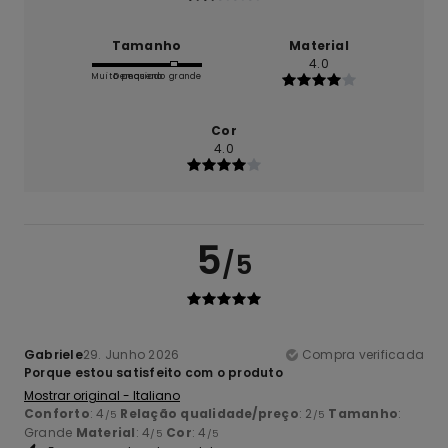
Tamanho
Material
4.0
Muito pequeno
Demasiado grande
Cor
4.0
5
/5
Gabriele
29. Junho 2026
Compra verificada
Porque estou satisfeito com o produto
Mostrar original - Italiano
Conforto
: 4
Relação qualidade/preço
: 2
Tamanho
:
/5
/5
Grande
Material
: 4
Cor
: 4
/5
/5