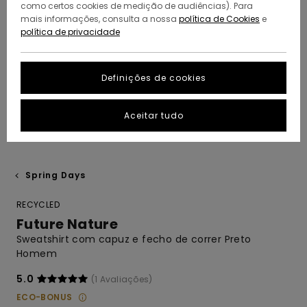
como certos cookies de medição de audiências). Para
mais informações, consulta a nossa
política de Cookies
e
política de privacidade
Definições de cookies
Aceitar tudo
Spring Days
RECYCLED
Future Nature
Sweatshirt com capuz e fecho de correr Preto
Homem
5.0
(1 Avaliações)
ECO-BONUS