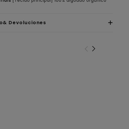
riais
[Tecido principal] 100% algodão orgânico
io& Devoluciones