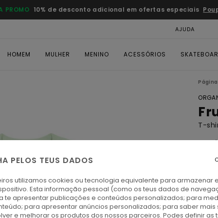
A PROMO
10% de desconto adicional em ofertas especiais
Pou
AJUDA
CAR
HOMEM
MULHER
MENINO
ACESSÓRIOS
SKATEBOA
Página 
ORGAN
Fru
T-sh
5.0
ECO-
HA PELOS TEUS DADOS
C
€ 35,
€ 2
iros utilizamos cookies ou tecnologia equivalente para armazenar 
spositivo. Esta informação pessoal (como os teus dados de navega
OFER
ra te apresentar publicações e conteúdos personalizados; para medi
eúdo; para apresentar anúncios personalizados; para saber mais 
DUPL
lver e melhorar os produtos dos nossos parceiros. Podes definir as 