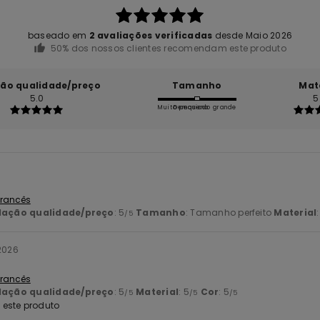
baseado em
2 avaliações verificadas
desde Maio 2026
50% dos nossos clientes recomendam este produto
ção qualidade/preço
Tamanho
Mat
5.0
5
Muito pequeno
Demasiado grande
 Francês
lação qualidade/preço
: 5
Tamanho
: Tamanho perfeito
Material
/5
2026
 Francês
lação qualidade/preço
: 5
Material
: 5
Cor
: 5
/5
/5
/5
este produto