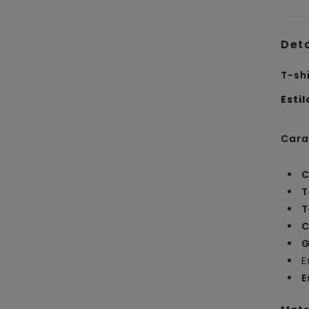
Det
T-sh
Estil
Cara
C
T
T
C
G
E
E