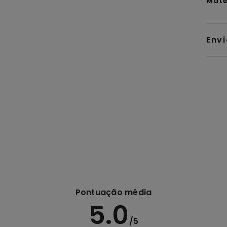
Mate
Env
Pontuação média
5.0
/5