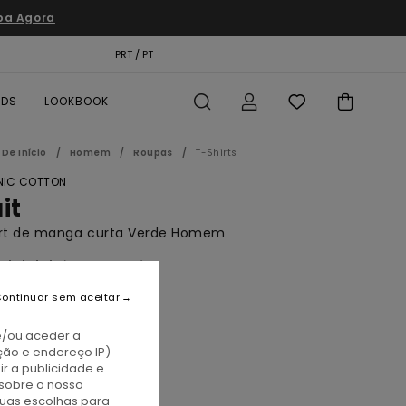
pa Agora
TÃO PRESENTE
PRT / PT
LOCALIZADOR DE LOJAS
RDS
LOOKBOOK
De Início
Homem
Roupas
T-Shirts
IC COTTON
it
irt de manga curta Verde Homem
(2 Avaliações)
BONUS
ontinuar sem aceitar
00
37%
2,05
e/ou aceder a
ção e endereço IP)
TAS
r a publicidade e
sobre o nosso
A PROMO 10% EXTRA
tuas escolhas para