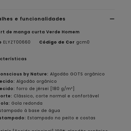
alhes e funcionalidades
irt de manga curta Verde Homem
o
ELYZT00660
Código de Cor
gcm0
cterísticas
onscious by Nature:
Algodão GOTS orgânico
ecido:
Algodão orgânico
ecido:
forro de jérsei [180 g/m²]
orte:
Clássico, corte normal e confortável
ola:
Gola redonda
stampado à base de água
stampado:
Estampado no peito e costas