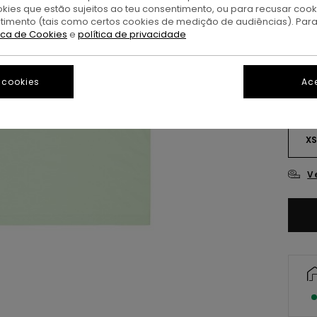
okies que estão sujeitos ao teu consentimento, ou para recusar coo
ntimento (tais como certos cookies de medição de audiências). Par
G
Cor
tica de Cookies
e
política de privacidade
 cookies
Ace
X
V