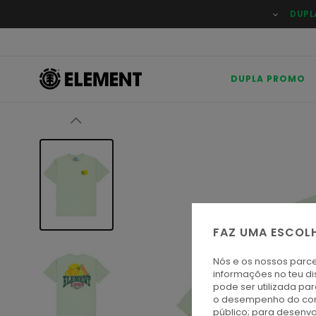
Avançar
DUPL
para
a
informação
do
produto
DUPLA PROMO
FAZ UMA ESCOL
Nós e os nossos parce
informações no teu di
pode ser utilizada pa
o desempenho do cont
público; para desenvo