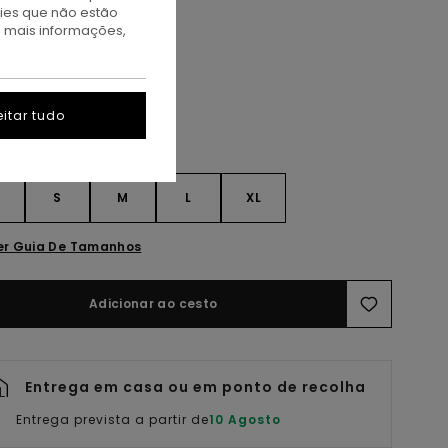
kies que não estão
a mais informações,
reen Lily
itar tudo
S
S
M
L
XL
er Guia De Tamanhos
Adicionar ao cesto
Entrega em casa ou em ponto de recolha
Entrega prevista a partir de
10 Agosto