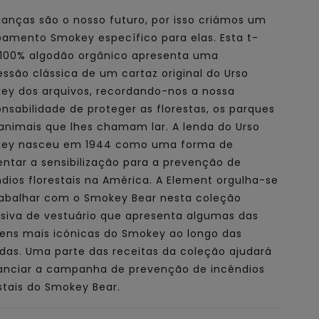
ianças são o nosso futuro, por isso criámos um
pamento Smokey específico para elas. Esta t-
t 100% algodão orgânico apresenta uma
ssão clássica de um cartaz original do Urso
ey dos arquivos, recordando-nos a nossa
nsabilidade de proteger as florestas, os parques
 animais que lhes chamam lar. A lenda do Urso
ey nasceu em 1944 como uma forma de
ntar a sensibilização para a prevenção de
dios florestais na América. A Element orgulha-se
rabalhar com o Smokey Bear nesta coleção
usiva de vestuário que apresenta algumas das
ens mais icónicas do Smokey ao longo das
das. Uma parte das receitas da coleção ajudará
nanciar a campanha de prevenção de incêndios
stais do Smokey Bear.