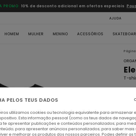
A PROMO
10% de desconto adicional em ofertas especiais
Pou
AJUDA
CAR
HOMEM
MULHER
MENINO
ACESSÓRIOS
SKATEBOA
Página 
ORGAN
El
T-shi
ECO-
€ 3
HA PELOS TEUS DADOS
C
DUPL
iros utilizamos cookies ou tecnologia equivalente para armazenar 
spositivo. Esta informação pessoal (como os teus dados de navega
ra te apresentar publicações e conteúdos personalizados; para medi
O
Cor
eúdo; para apresentar anúncios personalizados; para saber mais 
lver e melhorar os produtos dos nossos parceiros. Podes definir as 