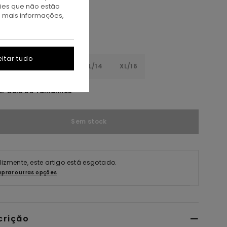
kies que não estão
a mais informações,
itar tudo
8
S/10
M/12
L/14
XL/16
er Guia De Tamanhos
Sem stock
elizmente, este artigo está esgotado.
prar outras opções
crição