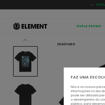
Avançar
DUPL
para
a
informação
do
produto
DUPLA PROMO
ESGOTADO
FAZ UMA ESCOL
Nós e os nossos parce
informações no teu di
pode ser utilizada pa
o desempenho do cont
público; para desenvo