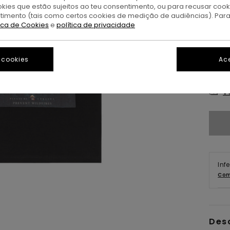
okies que estão sujeitos ao teu consentimento, ou para recusar coo
ntimento (tais como certos cookies de medição de audiências). Par
tica de Cookies
e
política de privacidade
 cookies
Ace
XS/
V
Inf
Com
Des