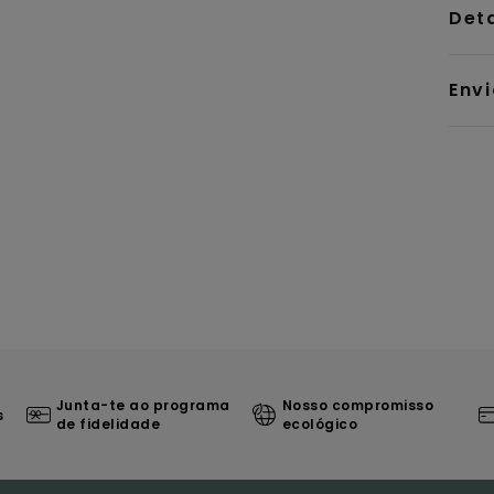
Det
Env
Junta-te ao programa
Nosso compromisso
s
de fidelidade
ecológico