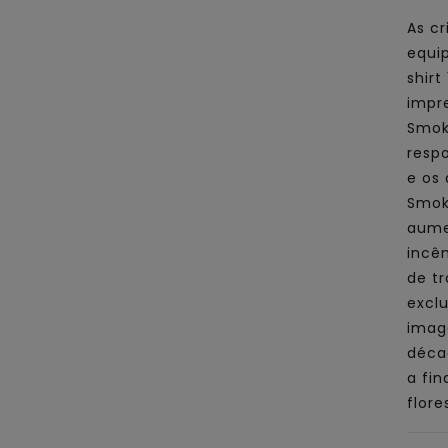
As cr
equi
shir
impre
Smok
respo
e os
Smok
aume
incên
de t
excl
imag
déca
a fi
flore