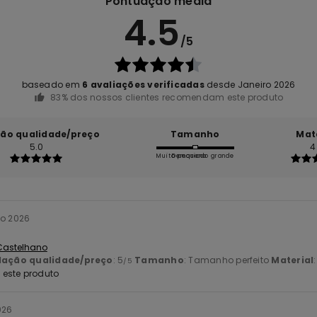
Pontuação média
4.5
/5
baseado em
6 avaliações verificadas
desde Janeiro 2026
83% dos nossos clientes recomendam este produto
ção qualidade/preço
Tamanho
Mat
5.0
4
Muito pequeno
Demasiado grande
io 2026
 Castelhano
lação qualidade/preço
: 5
Tamanho
: Tamanho perfeito
Material
/5
este produto
026