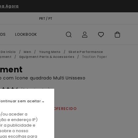
pa Agora
TÃO PRESENTE
PRT / PT
LOCALIZADOR DE LOJAS
RDS
LOOKBOOK
De Início
Men
Young Mens
Skate Performance
ipment
Equipment Parts & Accessories
Traction Paper
ement
 com ícone quadrado Multi Unissexo
(6 Avaliações)
0,50
ontinuar sem aceitar
NCHA DE SKATE = 1 PUNHO OFERECIDO
e/ou aceder a
ção e endereço IP)
r a publicidade e
ssorted
sobre o nosso
tuas escolhas para