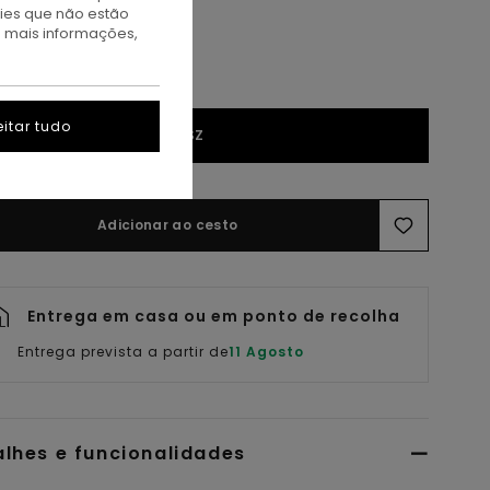
kies que não estão
a mais informações,
itar tudo
1SZ
Adicionar ao cesto
Entrega em casa ou em ponto de recolha
Entrega prevista a partir de
11 Agosto
alhes e funcionalidades