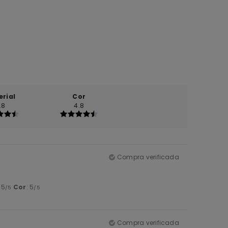
erial
Cor
.8
4.8
Compra verificada
: 5
Cor
: 5
/5
/5
Compra verificada