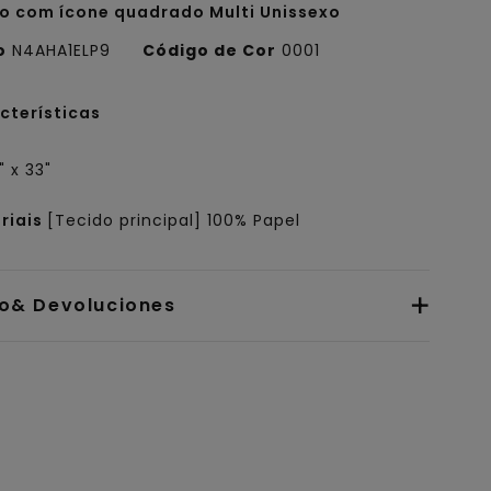
o com ícone quadrado Multi Unissexo
o
N4AHA1ELP9
Código de Cor
0001
cterísticas
" x 33"
riais
[Tecido principal] 100% Papel
io& Devoluciones