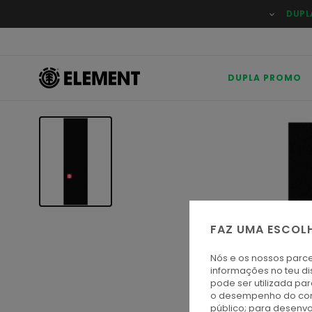
Avançar
DUPL
para
a
informação
do
produto
DUPLA PROMO
FAZ UMA ESCOL
Nós e os nossos parce
informações no teu di
pode ser utilizada pa
o desempenho do cont
público; para desenvo