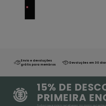
Envio e devoluções
Devoluções em 30 dia
grátis para membros
15% DE DESC
PRIMEIRA E
Subscreve para receberes as mais recentes