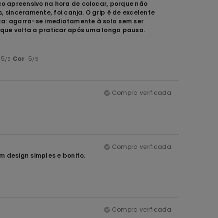
o apreensivo na hora de colocar, porque não
 sinceramente, foi canja. O grip é de excelente
ta: agarra-se imediatamente à sola sem ser
 que volta a praticar após uma longa pausa.
: 5
Cor
: 5
/5
/5
Compra verificada
Compra verificada
m design simples e bonito.
Compra verificada