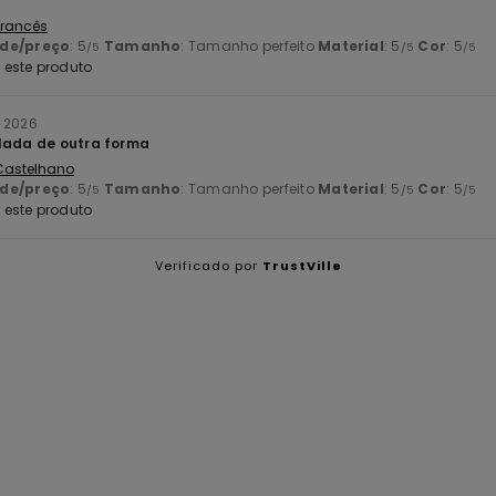
 Francês
ade/preço
: 5
Tamanho
: Tamanho perfeito
Material
: 5
Cor
: 5
/5
/5
/5
este produto
o 2026
lada de outra forma
 Castelhano
ade/preço
: 5
Tamanho
: Tamanho perfeito
Material
: 5
Cor
: 5
/5
/5
/5
este produto
Verificado por
TrustVille