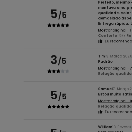
Perfeito, mesmo 
montava uma pran
5
/5
qualidade, cola-
demasiado áspero
Entrega rápida, 
Mostrar original -
Conforto
: 5
Re
/5
Eu recomendo 
3
Tim
13. Março 202
/5
Padrão
Mostrar original -
Relação qualid
Samuel
7. Março 
5
/5
Estou muito sati
Mostrar original - 
Relação qualid
Eu recomendo 
William
13. Feverei