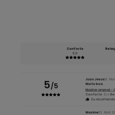
Conforto
Rela
5.0
Juan Jesus
31. Ma
5
/5
Muito boa.
Mostrar original -
Conforto
: 5
Re
/5
Eu recomendo 
Maxime
23. Abril 2