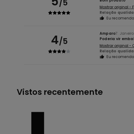
5
/5
Bom produto
Mostrar original -
Relação qualid
Eu recomendo 
Amparo
7. Janeir
4
/5
Poderia vir emba
Mostrar original -
Relação qualid
Eu recomendo 
Vistos recentemente