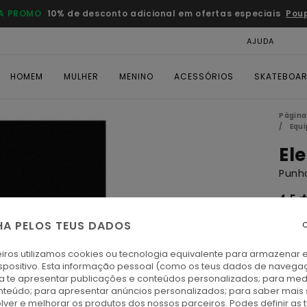
A PROMO
10% de desconto adicional em ofertas especiais
Pou
AJUDA
CAR
HOMEM
MULHER
MENINO
ACESSÓRIOS
SKATEBOA
Página 
Equ
El
Punho
4.5
€ 1
HA PELOS TEUS DADOS
C
1 PRA
iros utilizamos cookies ou tecnologia equivalente para armazenar 
spositivo. Esta informação pessoal (como os teus dados de navega
ra te apresentar publicações e conteúdos personalizados; para medi
A
Cor
eúdo; para apresentar anúncios personalizados; para saber mais 
lver e melhorar os produtos dos nossos parceiros. Podes definir as 