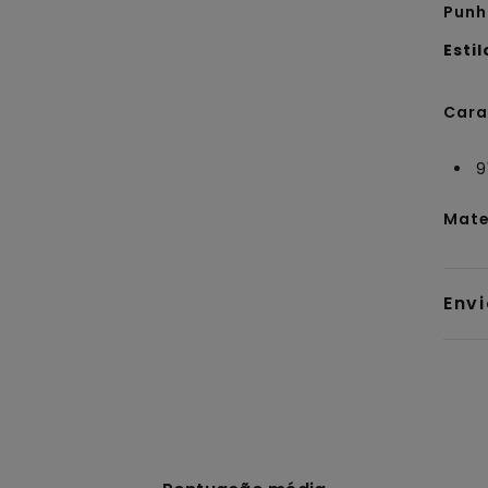
Punh
Estil
Cara
9
Mate
Env