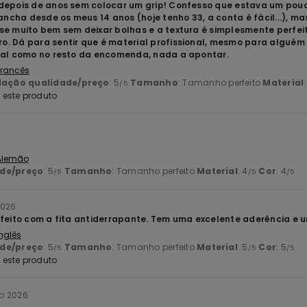
depois de anos sem colocar um grip! Confesso que estava um pouc
cha desde os meus 14 anos (hoje tenho 33, a conta é fácil...), mas,
se muito bem sem deixar bolhas e a textura é simplesmente perfei
. Dá para sentir que é material profissional, mesmo para alguém
tal como no resto da encomenda, nada a apontar.
 Francês
lação qualidade/preço
: 5
Tamanho
: Tamanho perfeito
Material
/5
este produto
6
 Alemão
ade/preço
: 5
Tamanho
: Tamanho perfeito
Material
: 4
Cor
: 4
/5
/5
/5
2026
sfeito com a fita antiderrapante. Tem uma excelente aderência e u
Inglês
ade/preço
: 5
Tamanho
: Tamanho perfeito
Material
: 5
Cor
: 5
/5
/5
/5
este produto
ro 2026