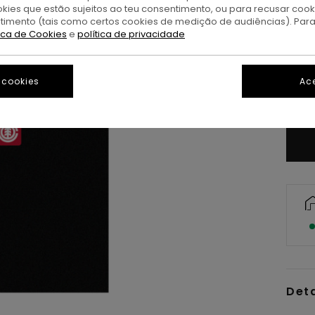
okies que estão sujeitos ao teu consentimento, ou para recusar coo
ntimento (tais como certos cookies de medição de audiências). Par
tica de Cookies
e
política de privacidade
 cookies
Ace
Det