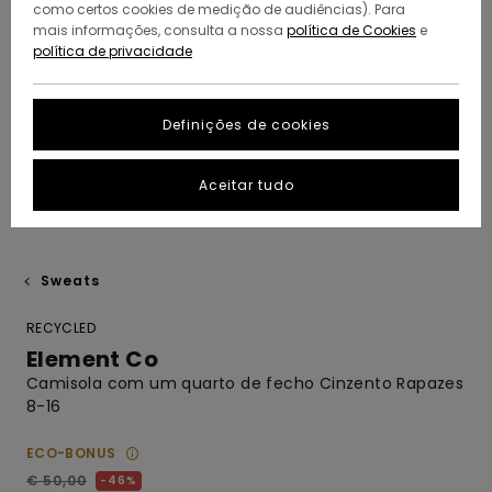
como certos cookies de medição de audiências). Para
mais informações, consulta a nossa
política de Cookies
e
política de privacidade
Definições de cookies
Aceitar tudo
Sweats
RECYCLED
Element Co
Camisola com um quarto de fecho Cinzento Rapazes
8-16
ECO-BONUS
€ 50,00
46%