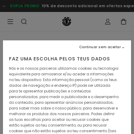
Avançar
DUPLA PROMO
10% de desconto adicional em ofertas especia
para
a
informação
do
produto
Continuar sem aceitar
FAZ UMA ESCOLHA PELOS TEUS DADOS
Nós e os nossos parceiros utilizamos cookies ou tecnologia
equivalente para armazenar e/ou aceder a informações
no teu dispositivo. Esta informação pessoal (como os teus
dados de navegação e endereço IP) pode ser utilizada
para te apresentar publicações e conteúdos
personalizados; para medir a publicidade e o desempenho
do conteúdo; para apresentar anúncios personalizados;
para saber mais sobre o nosso público; para desenvolver e
melhorar os produtos dos nossos parceiros. Podes definir
as tuas escolhas para aceitar ou recusar cookies que
estão sujeitos ao teu consentimento, ou para recusar
cookies que não estão sujeitos ao teu consentimento (tais