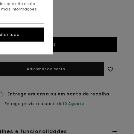
kies que não estão
a mais informações,
itar tudo
1SZ
Adicionar ao cesto
Entrega em casa ou em ponto de recolha
Entrega prevista a partir de
10 Agosto
alhes e funcionalidades