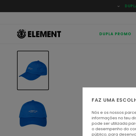
Avançar
DUPL
para
a
informação
do
produto
DUPLA PROMO
FAZ UMA ESCOL
Nós e os nossos parce
informações no teu di
pode ser utilizada pa
o desempenho do cont
público; para desenvo