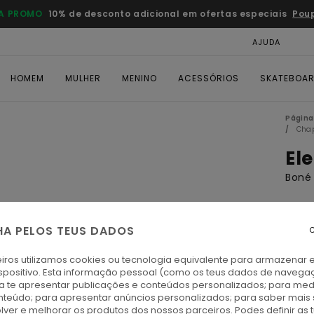
A PROMO
10% de desconto adicional em ofertas especiais
Pou
AJUDA
CAR
HOMEM
MULHER
MENINO
ACESSÓRIOS
SKATEBOA
Página 
Chap
El
Boné 
€ 35,
€ 1
HA PELOS TEUS DADOS
C
OFER
iros utilizamos cookies ou tecnologia equivalente para armazenar 
DUPL
spositivo. Esta informação pessoal (como os teus dados de navega
ra te apresentar publicações e conteúdos personalizados; para medi
eúdo; para apresentar anúncios personalizados; para saber mais 
G
Cor
lver e melhorar os produtos dos nossos parceiros. Podes definir as 