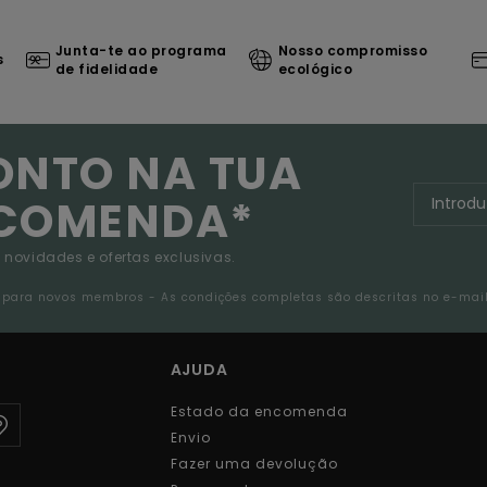
Junta-te ao programa
Nosso compromisso
s
de fidelidade
ecológico
ONTO NA TUA
NCOMENDA*
 novidades e ofertas exclusivas.
da para novos membros - As condições completas são descritas no e-mai
AJUDA
Estado da encomenda
Envio
Fazer uma devolução