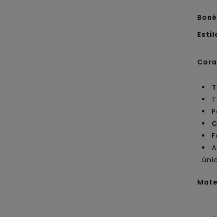
Boné
Estil
Cara
T
T
P
C
F
A
úni
Mate