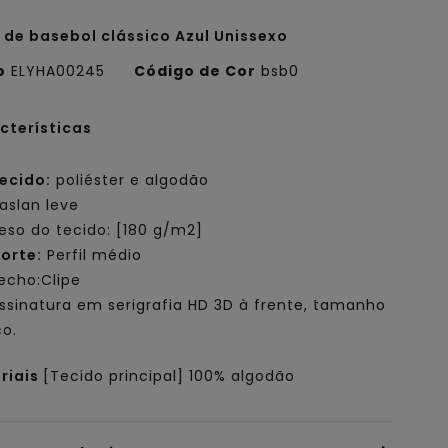
 de basebol clássico Azul Unissexo
o
ELYHA00245
Código de Cor
bsb0
cterísticas
ecido:
poliéster e algodão
aslan leve
eso do tecido: [180 g/m2]
orte:
Perfil médio
echo:Clipe
ssinatura em serigrafia HD 3D à frente, tamanho
co.
riais
[Tecido principal] 100% algodão